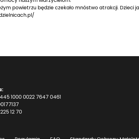
 pomocy naszym Marzycielom.
m powietrzu będzie czekało mnóstwo atrakcji. Dzieci jak i
zielnicach.pl/
a:
1445 1000 0022 7647 0461
0177137
225 12 70