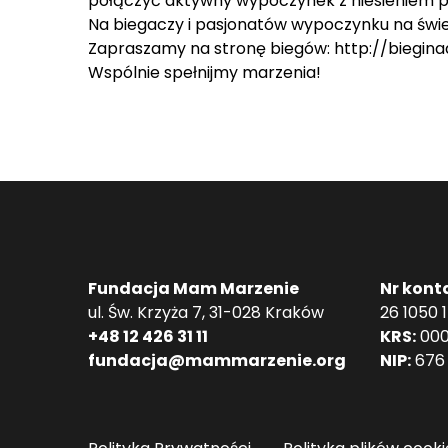
połączyć aktywny wypoczynek z niesieniem
Na biegaczy i pasjonatów wypoczynku na świeży
Zapraszamy na stronę biegów: http://bieginad
Wspólnie spełnijmy marzenia!
Fundacja Mam Marzenie
Nr kont
ul. Św. Krzyża 7, 31-028 Kraków
26 1050 
+48 12 426 31 11
KRS:
000
fundacja@mammarzenie.org
NIP:
676 