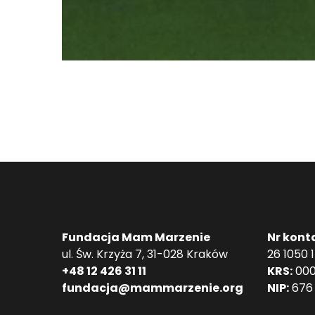
Fundacja Mam Marzenie
Nr kont
ul. Św. Krzyża 7, 31-028 Kraków
26 1050 
+48 12 426 31 11
KRS:
000
fundacja@mammarzenie.org
NIP:
676 