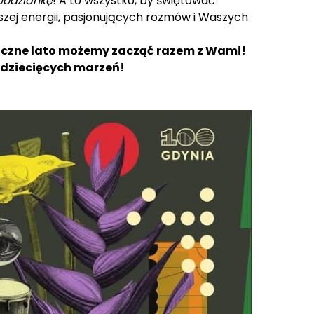
spodziankę
! A to wszystko, by świętować
aszej energii, pasjonujących rozmów i Waszych
roczne lato możemy zacząć razem z Wami!
 dziecięcych marzeń!