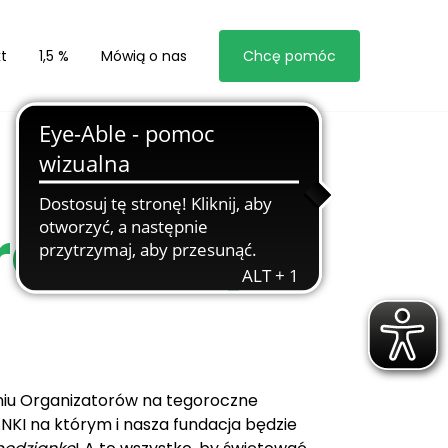
t
1,5 %
Mówią o nas
Chcę pomóc
praszamy!
zeniu Organizatorów na tegoroczne
KI na którym i nasza fundacja będzie