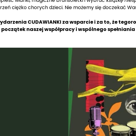
pleść wianki, magiczne bransoletki i wybrać
książkę nie
 marzeń ciężko chorych dzieci. Nie możemy się doczekać W
darzenia CUDAWIANKI za wsparcie i za to, że tego
o początek naszej współpracy i wspólnego spełniania