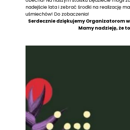
obecna! Na naszym stoisku będziecie mogli za
nadejście lata i zebrać środki na realizację
uśmiechów! Do zobaczenia!
Serdecznie dziękujemy Organizatorom wy
Mamy nadzieję, że t