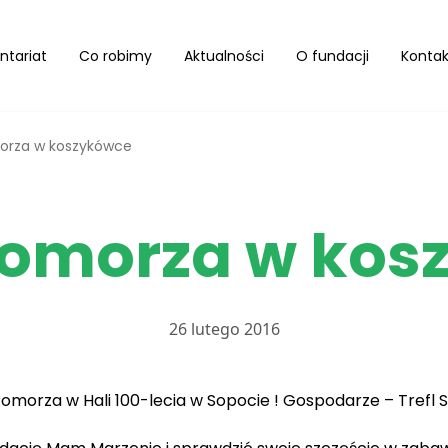
ntariat
Co robimy
Aktualności
O fundacji
Kontak
orza w koszykówce
Pomorza w kos
26 lutego 2016
rby Pomorza w Hali 100-lecia w Sopocie ! Gospodarze – Tref