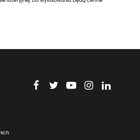
e loteryjnej. Do wylosowania będą cenne
nich