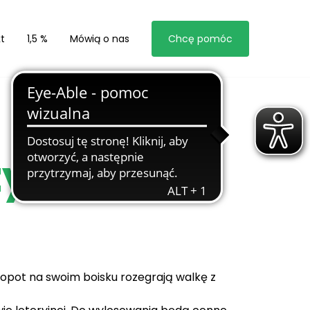
t
1,5 %
Mówią o nas
Chcę pomóc
zykówce
l Sopot na swoim boisku rozegrają walkę z