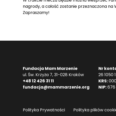
W trakcie meczu będzie można wesprzeć Fund
nagrody, a całość zostanie przeznaczona na Wi
Zapraszamy!
Fundacja Mam Marzenie
Nr kont
ul. Św. Krzyża 7, 31-028 Kraków
26 1050 
+48 12 426 31 11
KRS:
000
fundacja@mammarzenie.org
NIP:
676 
Polityka Prywatności
Polityka plików cooki