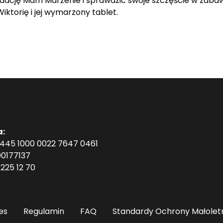
ację Mam Marzenie i sprawdzić swoje szczęście w zabawi
ktorię i jej wymarzony tablet.
a:
1445 1000 0022 7647 0461
0177137
225 12 70
es
Regulamin
FAQ
Standardy Ochrony Małolet