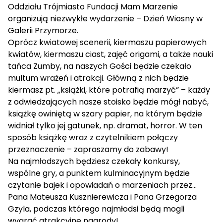
Oddziału Trójmiasto Fundacji Mam Marzenie
organizują niezwykłe wydarzenie – Dzień Wiosny w
Galerii Przymorze.
Oprócz kwiatowej scenerii, kiermaszu papierowych
kwiatów, kiermaszu ciast, zajęć origami, a także nauki
tańca Zumby, na naszych Gości będzie czekało
multum wrażeń i atrakcji. Główną z nich będzie
kiermasz pt. „książki, które potrafią marzyć” – każdy
z odwiedzających nasze stoisko będzie mógł nabyć,
książkę owiniętą w szary papier, na którym będzie
widniał tylko jej gatunek, np. dramat, horror. W ten
sposób książkę wraz z czytelnikiem połąc
zy
przeznaczenie – zapraszamy do zabawy!
Na najmłodszych będziesz czekały konkursy,
wspólne gry, a punktem kulminacyjnym będzie
czytanie bajek i opowiadań o marzeniach przez…
Pana Mateusza Kusznierewicza i Pana Grzegorza
Gzyla, podczas którego najmłodsi będą mogli
wygrać atrakcyjne nagrody!