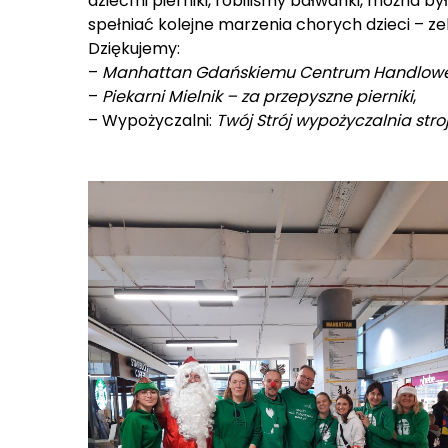
dziećmi pierniki, robiliśmy bałwanki, można b
spełniać kolejne marzenia chorych dzieci – zeb
Dziękujemy:
–
Manhattan Gdańskiemu Centrum Handlo
–
Piekarni Mielnik – za przepyszne pierniki
,
– Wypożyczalni:
Twój Strój wypożyczalnia st