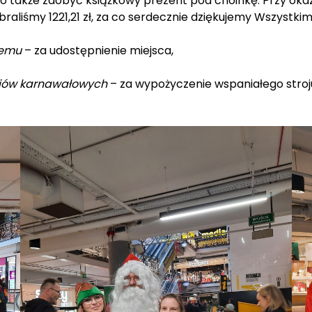
yło także zdobyć książkowy prezent pod choinkę. Przy okaz
raliśmy 1221,21 zł, za co serdecznie dziękujemy Wszystkim
wemu
– za udostępnienie miejsca,
rojów karnawałowych
– za wypożyczenie wspaniałego stroj