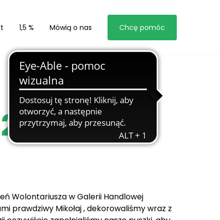
t
1,5 %
Mówią o nas
Chcę pomóc
2022 r.
eń Wolontariusza w Galerii Handlowej
ami prawdziwy Mikołaj , dekorowaliśmy wraz z