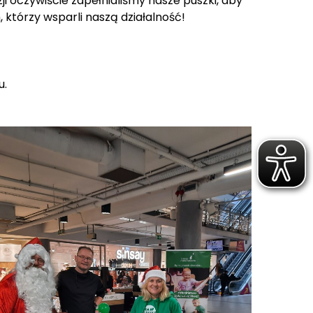
ji oczywiście zapełnialiśmy nasze puszki, aby
, którzy wsparli naszą działalność!
u.