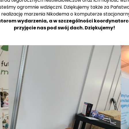
ród tegorocznych festiwalowiczów oraz ich hojność wzrus
jesteśmy ogromnie wdzięczni. Dziękujemy także za Państw
a realizację marzenia Nikodema o komputerze stacjonarn
rom wydarzenia, a w szczególności koordynatorce 
przyjęcie nas pod swój dach. Dziękujemy!