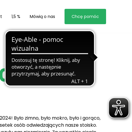
t
1,5 %
Mówią o nas
Chcę pomóc
2024
024! Było zimno, było mokro, było i gorąco,
setek osób odwiedzających nasze stoisko.