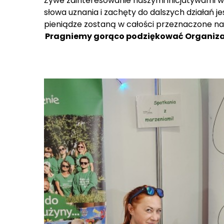
Żywe zainteresowanie naszymi inicjatywami wś
słowa uznania i zachęty do dalszych działań 
pieniądze zostaną w całości przeznaczone n
Pragniemy gorąco podziękować Organizato