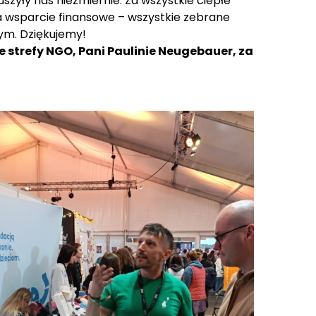
zyły nas niezmiernie. Za wszystkie ciepłe
a wsparcie finansowe – wszystkie zebrane
ym. Dziękujemy!
strefy NGO, Pani Paulinie Neugebauer, za