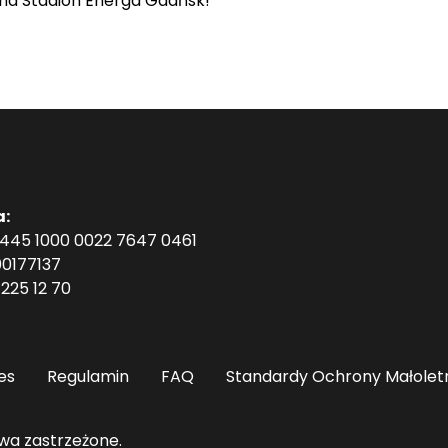
 na Stadion Energa Gdańsk!
a:
1445 1000 0022 7647 0461
0177137
225 12 70
es
Regulamin
FAQ
Standardy Ochrony Małolet
wa zastrzeżone.