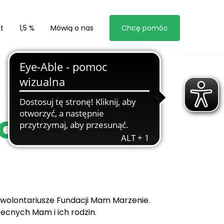
t
1,5 %
Mówią o nas
Chcę pomóc
l. 2
ż wolontariusze Fundacji Mam Marzenie.
becnych Mam i ich rodzin.