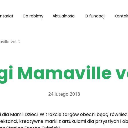
ntariat
Co robimy
Aktualności
O fundacji
Kontak
ille vol. 2
gi Mamaville vo
24 lutego 2018
i dla Mam i Dzieci. W trakcie targów obecni będą równie
jektanci, kreatywne marki z artukułami dla przyszłych i o