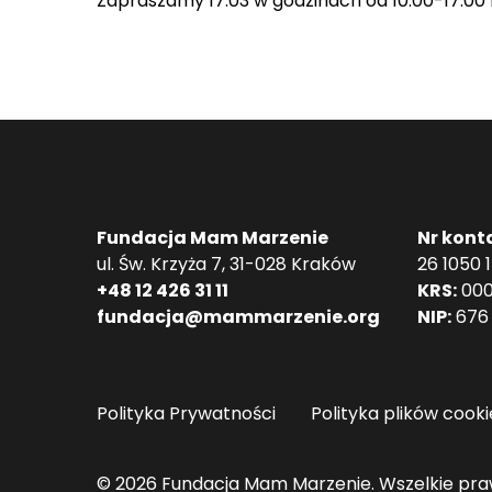
Zapraszamy 17.03 w godzinach od 10:00-17:00
Fundacja Mam Marzenie
Nr kont
ul. Św. Krzyża 7, 31-028 Kraków
26 1050 
+48 12 426 31 11
KRS:
000
fundacja@mammarzenie.org
NIP:
676 
Polityka Prywatności
Polityka plików cooki
© 2026 Fundacja Mam Marzenie. Wszelkie pra