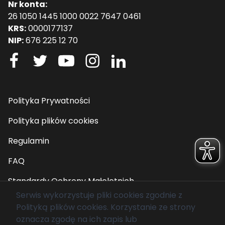
Nr konta:
26 1050 1445 1000 0022 7647 0461
KRS:
0000177137
NIP:
676 225 12 70
Polityka Prywatności
Polityka plików cookies
Regulamin
FAQ
Standardy Ochrony Małoletnich
Serwis wykorzystuje pliki cookies zgodnie z
Polityką plików cookies
. Korzystanie ze strony
© 2026 Fundacja Mam Marzenie. Wszelkie prawa
oznacza zgodę na ich zapis lub