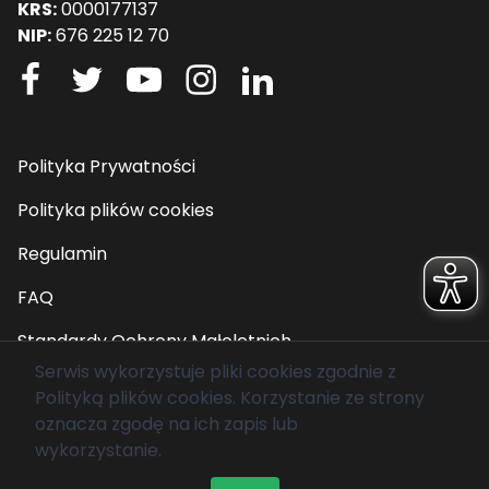
KRS:
0000177137
NIP:
676 225 12 70
Polityka Prywatności
Polityka plików cookies
Regulamin
FAQ
Standardy Ochrony Małoletnich
Serwis wykorzystuje pliki cookies zgodnie z
Polityką plików cookies
. Korzystanie ze strony
© 2026 Fundacja Mam Marzenie. Wszelkie prawa
oznacza zgodę na ich zapis lub
zastrzeżone.
wykorzystanie.