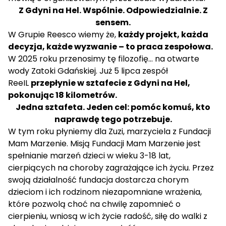
Z Gdyni na Hel. Wspólnie. Odpowiedzialnie. Z
sensem.
W Grupie Reesco wiemy że,
każdy projekt, każda
decyzja, każde wyzwanie – to praca zespołowa.
W 2025 roku przenosimy tę filozofię… na otwarte
wody Zatoki Gdańskiej. Już 5 lipca zespół
ReeIL
przepłynie w sztafecie z Gdyni na Hel,
pokonując 18 kilometrów.
Jedna sztafeta. Jeden cel: pomóc komuś, kto
naprawdę tego potrzebuje.
W tym roku płyniemy dla Zuzi, marzyciela z Fundacji
Mam Marzenie. Misją Fundacji Mam Marzenie jest
spełnianie marzeń dzieci w wieku 3-18 lat,
cierpiących na choroby zagrażające ich życiu. Przez
swoją działalność fundacja dostarcza chorym
dzieciom i ich rodzinom niezapomniane wrażenia,
które pozwolą choć na chwilę zapomnieć o
cierpieniu, wniosą w ich życie radość, siłę do walki z