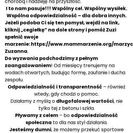
chorobą i nadzieję na przyszłość.
I to nam pasuje!!! Wspólny cel. Wspólny wysiłek.
Wspólna odpowiedzialność – dla dobra innych.
Jeżeli podoba Ci się ten pomysł, wejdź na link,
kliknij „cegiełkę” na dole strony i pomóż Zuzi
spełnić swoje
marzenie:
https://www.mammarzenie.org/marzycie
Zuzanna
.
Do wyzwania podchodzimy z pełnym
zaangażowaniem
! Od miesięcy trenujemy na
wodach otwartych, budując formę, zaufanie i ducha
zespołu.
Odpowiedzialność i transparentność
– również
wtedy, gdy chodzi o pomoc.
Działamy z myślą o
długofalowej wartości
, nie
tylko tej z betonu i szkła.
Pływamy z celem
– bo
odpowiedzialność
społeczna
to dla nas styl działania.
Jesteśmy dumni
, że możemy przekuć sportowe