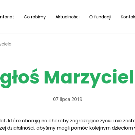
ntariat
Co robimy
Aktualności
O fundacji
Kontak
yciela
głoś Marzycie
07 lipca 2019
 lat, które chorują na choroby zagrażające życiu i nie zos
zej działalności, abyśmy mogli pomóc kolejnym dzieciom