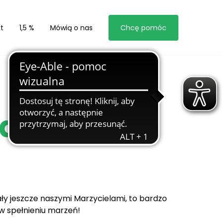
t
1,5 %
Mówią o nas
Chcę pomóc
la
tały jeszcze naszymi Marzycielami, to bardzo
 w spełnieniu marzeń!