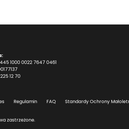
a:
1445 1000 0022 7647 0461
0177137
225 12 70
es
Regulamin
FAQ
Standardy Ochrony Małolet
wa zastrzeżone.