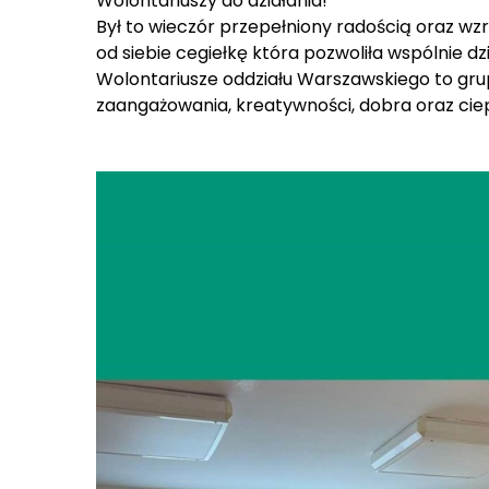
Wolontariuszy do działania! ’
Był to wieczór przepełniony radością oraz wz
od siebie cegiełkę która pozwoliła wspólnie d
Wolontariusze oddziału Warszawskiego to gru
zaangażowania, kreatywności, dobra oraz ciep