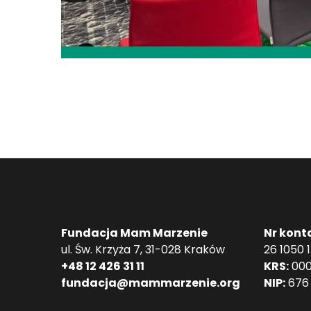
Fundacja Mam Marzenie
Nr kont
ul. Św. Krzyża 7, 31-028 Kraków
26 1050 
+48 12 426 31 11
KRS:
000
fundacja@mammarzenie.org
NIP:
676 