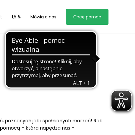
t
1,5 %
Mówią o nas
Chcę pomóc
 2024!
, poznanych jak i spełnionych marzeń! Rok
i pomocą – która napędza nas –