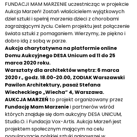
FUNDACJI MAM MARZENIE uczestnicząc w projekcie
Aukcja Marzeń! Zostań właścicielem wyjątkowych
dzieł sztuki i spełnij marzenia dzieci z chorobami
zagrażającymi życiu. Celem projektu jest połączenie
świata sztuki z pomaganiem. Wierzymy, że piękno i
dobro idą z sobą w parze.
Aukcja charytatywna na platformie online
Domu Aukcyjnego DESA Unicum od 11 do 25
marca 2020 roku.
Warsztaty dla architektów wnętrz: 6 marca
2020 r., godz. 18.00-20.00, ZODIAK Warszawski
Pawilon Architektury, pasaż Stefana
Wiecheckiego „Wiecha” 4, Warszawa.
AUKCJA MARZEŃ
to projekt organizowany przez
Fundację Mam Marzenie
i partnerów wśród
których znajduje się dom aukcyjny DESA UNICUM,
Studio.O. i Fundacja Vox-Artis. Aukcja Marzeń jest
projektem społecznym mającym na celu
popularyzację polskiej sztuki najnowszej w