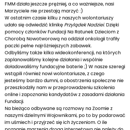
FMM działa jeszcze prężniej, a co ważniejsze, nasi
Marzyciele nie przestają marzyć :)
W ostatnim czasie kilku z naszych wolontariuszy
udało się odwiedzić klinikę
Przylądek Nadziei
. Dzięki
pomocy członków
Fundacji Na Ratu
nek Dzieciom z
Chorobą Nowotworową na oddział onkologii trafiły
paczki pełne najróżniejszych zabawek.
Odbyliśmy także kilka wideokonferencji, na których
zaplanowaliśmy kolejne działania i wspólnie
doładowaliśmy fundacyjne baterie ;)
W nasze szeregi
wstąpili również nowi wolontariusze, z czego
jesteśmy bardzo dumni, a obostrzenia społeczne nie
przeszkodziły nam w przeprowadzeniu szkolenia
online i zapoznania kandydatów z zasadami działania
Fundacji.
Na bieżąco odbywane są rozmowy na Zoomie z
naszymi dzielnymi Wojownikami, po to by podarować
im uśmiech i przyjrzeć się ich życzeniom. O ile
poznanie marzenia drogą internetową nie należy do