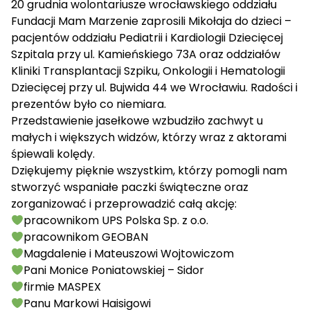
20 grudnia wolontariusze wrocławskiego oddziału
Fundacji Mam Marzenie zaprosili Mikołaja do dzieci –
pacjentów oddziału Pediatrii i Kardiologii Dziecięcej
Szpitala przy ul. Kamieńskiego 73A oraz oddziałów
Kliniki Transplantacji Szpiku, Onkologii i Hematologii
Dziecięcej przy ul. Bujwida 44 we Wrocławiu. Radości i
prezentów było co niemiara.
Przedstawienie jasełkowe wzbudziło zachwyt u
małych i większych widzów, którzy wraz z aktorami
śpiewali kolędy.
Dziękujemy pięknie wszystkim, którzy pomogli nam
stworzyć wspaniałe paczki świąteczne oraz
zorganizować i przeprowadzić całą akcję:
pracownikom
UPS Polska Sp. z o.o.
pracownikom
GEOBAN
Magdalenie i Mateuszowi Wojtowiczom
Pani Monice Poniatowskiej – Sidor
firmie
MASPEX
Panu Markowi Haisigowi