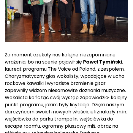
Za moment czekały nas kolejne niezapomniane
wrażenia, bo na scenie pojawił się
Paweł Tymiński
,
laureat programu The Voice od Poland, z zespołem.
Charyzmatyczny głos wokalisty, wpadające w ucho
rockowe kawałki i wyraziste brzmienie gitar
zapewniły widzom niesamowite doznania muzyczne.
Wokalista kończąc swój występ zapowiedział kolejny
punkt programu, jakim były licytacje. Dzięki naszym
darczyńcom swoich nowych właścicieli znalazły m.in.
wejściówka do parku trampolin, wejściówka do
escape room’u, ogromny pluszowy miś, obraz na