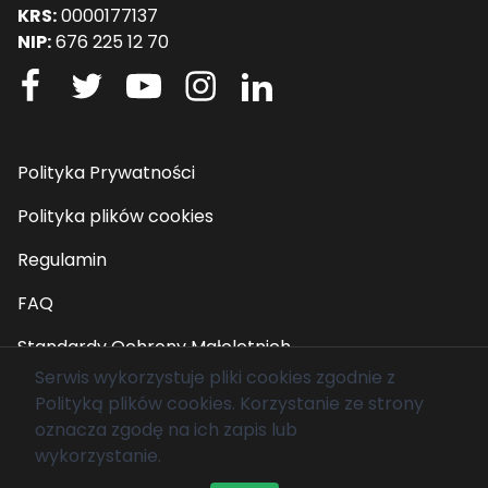
KRS:
0000177137
NIP:
676 225 12 70
Polityka Prywatności
Polityka plików cookies
Regulamin
FAQ
Standardy Ochrony Małoletnich
Serwis wykorzystuje pliki cookies zgodnie z
Polityką plików cookies
. Korzystanie ze strony
© 2026 Fundacja Mam Marzenie. Wszelkie prawa
oznacza zgodę na ich zapis lub
zastrzeżone.
wykorzystanie.