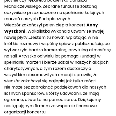
płótnie czy rękawica bokserska Dariusza
Michalczewskiego. Zebrane fundusze zostaną
oczywiście przeznaczone na spełnianie kolejnych
marzeń naszych Podopiecznych.
Wieczór zakończył pełen ciepła koncert
Anny
Wyszkoni.
Wokalistka wykonała utwory ze swojej
nowej płyty „Jestem tu nowa”, wplatając w nie
krótkie rozmowy i wspólny śpiew z publicznością, co
wytworzyło bardzo kameralną, przytulną atmosferę
na sali. Artystka od wielu lat pomaga Fundacji w
spełnianiu marzeń i bierze udział w naszych akcjach
charytatywnych, a tym razem dostarczyła
wszystkim niesamowitych emocji i sprawiła, że
wieczór zakończył się najlepiej jak tylko mógł!
Nie może też zabraknąć podziękowań dla naszych
licznych sponsorów, którzy udowodnili, że mają
ogromne, otwarte na pomoc serca. Dziękujemy
następującym firmom za wsparcie finansowe
organizacji koncertu: