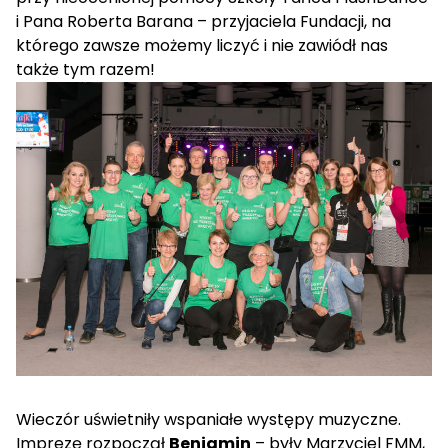
i Pana Roberta Barana – przyjaciela Fundacji, na
którego zawsze możemy liczyć i nie zawiódł nas
także tym razem!
Wieczór uświetniły wspaniałe występy muzyczne.
Imprezę rozpoczął
Beniamin
– były Marzyciel FMM,