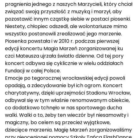
pragnienia jednego z naszych Marzycieli, który chciał
związać swoją przyszłość z muzyką i marzył, aby
pozostawić innym cząstkę siebie w postaci piosenki.
Niestety, chłopiec odszedł, ale wolontariusze mimo
wszystko postanowili zrealizować jego marzenie.
Piosenka
powstała i w 2010 r. podczas pierwszej
edycji koncertu Magia Marzeń zorganizowanej ku
czci Mateusza ujrzała światło dzienne. Od tej pory
koncert odbywa się cyklicznie w wielu oddziałach
Fundacji w całej Polsce.
Emocje po tegorocznej wrocławskiej edycji powoli
opadają, a zdecydowanie był ich ogrom. Koncert
charytatywny, dzięki uprzejmości
Stadionu Wrocław
,
odbywał się w tym właśnie renomowanym obiekcie,
co dodatkowo tchnęło w nas sportowego ducha
walki. Walki o to, żeby ten wieczór był niesamowity i
magiczny, bo celem są przecież wyjątkowe,
dziecięce marzenia. Magię Marzeń zorganizowaliśmy
przy nieocenionej pomocy
Szkoły Tańca FlashDance