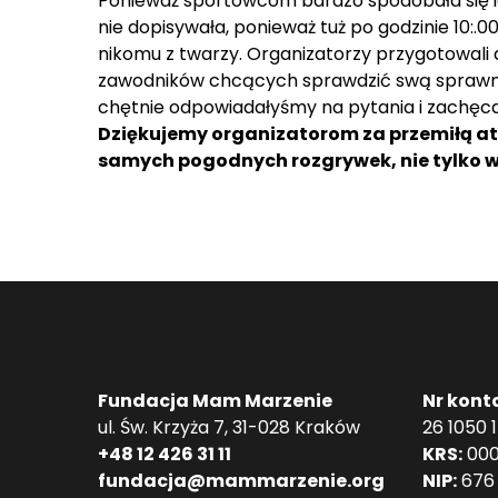
Ponieważ sportowcom bardzo spodobała się id
nie dopisywała, ponieważ tuż po godzinie 10:.
nikomu z twarzy. Organizatorzy przygotowali 
zawodników chcących sprawdzić swą sprawność
chętnie odpowiadałyśmy na pytania i zachęca
Dziękujemy organizatorom za przemiłą at
samych pogodnych rozgrywek, nie tylko w
Fundacja Mam Marzenie
Nr kont
ul. Św. Krzyża 7, 31-028 Kraków
26 1050 
+48 12 426 31 11
KRS:
000
fundacja@mammarzenie.org
NIP:
676 