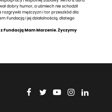
spółpracy i wspólnej zabawy. Mimo iż aura
ywał dobry humor, a uśmiech nie schodził
a rozgrywki mężczyzn i tor przeszkód dla
Fundacją i jej działalnością, dlatego
y z Fundacją Mam Marzenie. Życzymy