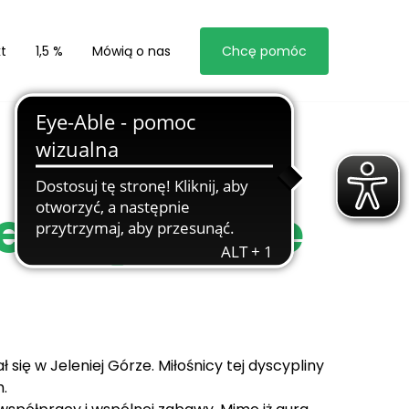
t
1,5 %
Mówią o nas
Chcę pomóc
eniej Górze
się w Jeleniej Górze. Miłośnicy tej dyscypliny
.