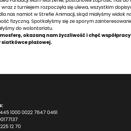
ea Fundacji Mam Marzenie, postanowili zaprosić nas do w
00 wraz z turniejem rozpoczęła się ulewa, wszystkim dopis
dla nas namiot w Strefie Animacji, skąd miałyśmy widok n
 fizyczną. Spotkałyśmy się ze sporym zainteresowaniem 
łyśmy do wolontariatu.
mosferę, okazaną nam życzliwość i chęć współprac
 siatkówce plażowej.
a:
1445 1000 0022 7647 0461
0177137
225 12 70