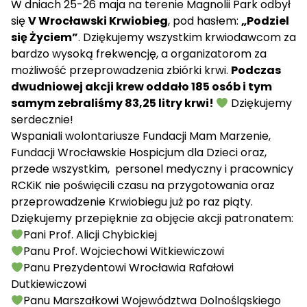
W dniach 25-26 maja na terenie Magnolii Park odbył
się
V Wrocławski Krwiobieg
, pod hasłem:
„Podziel
się Życiem”
. Dziękujemy wszystkim krwiodawcom za
bardzo wysoką frekwencję, a organizatorom za
możliwość przeprowadzenia zbiórki krwi.
Podczas
dwudniowej akcji krew oddało 185 osób i tym
samym zebraliśmy 83,25 litry krwi!
Dziękujemy
serdecznie!
Wspaniali wolontariusze Fundacji Mam Marzenie,
Fundacji Wrocławskie Hospicjum dla Dzieci oraz,
przede wszystkim, personel medyczny i pracownicy
RCKiK nie poświęcili czasu na przygotowania oraz
przeprowadzenie Krwiobiegu już po raz piąty.
Dziękujemy przepięknie za objęcie akcji patronatem:
Pani Prof. Alicji Chybickiej
Panu Prof. Wojciechowi Witkiewiczowi
Panu Prezydentowi Wrocławia Rafałowi
Dutkiewiczowi
Panu Marszałkowi Województwa Dolnośląskiego