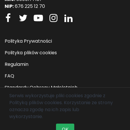
NIP:
676 225 12 70
Polityka Prywatności
Polityka plików cookies
Regulamin
FAQ
Standardy Ochrony Małoletnich
Serwis wykorzystuje pliki cookies zgodnie z
Polityką plików cookies
. Korzystanie ze strony
© 2026 Fundacja Mam Marzenie. Wszelkie prawa
oznacza zgodę na ich zapis lub
zastrzeżone.
wykorzystanie.
OK