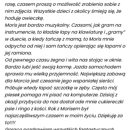
rasę, czasem proszą o możliwość zrobienia sobie z
nim zdjęcia. Wszystkie dzieci z okolicy śmieją się, że
hoduję owieczkę.
Moris jest bardzo muzykalny. Czasami, jak gram na
instrumencie, to kładzie łapy na klawiaturę i „gramy”
w duecie, a kiedy tańczę z mamą, to Moris mnie
odpycha od niej i sam tańczy opierając się łapami o
jej ramiona.
Od pewnego czasu żegna i wita nas stojąc w oknie.
Bardzo lubi jeść swoją karmę. Jazda samochodem
sprawia mu wielką przyjemność. Największą zabawą
dla Morcia jest czesanie jego wspaniałej sierści.
Próbuje wtedy łapać szczotkę w zęby. Często mój
piesek pomaga mi pisać na komputerze. Dzisiaj z
okazji przybycia do nas dostał ode mnie cukiereczki
psie i ringo z kości. Rok z Morisem był
najszczęśliwszym czasem w moim życiu. Dziękuję za
to!!!!
Gorąco pozdrawiam wszystkich fantastycznych