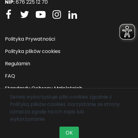
NIP:
676 225 12 70
Polityka Prywatności
Polityka plików cookies
Regulamin
FAQ
Standardy Ochrony Małoletnich
Serwis wykorzystuje pliki cookies zgodnie z
Polityką plików cookies
. Korzystanie ze strony
© 2026 Fundacja Mam Marzenie. Wszelkie prawa
oznacza zgodę na ich zapis lub
zastrzeżone.
wykorzystanie.
OK