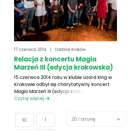
17 czerwca 2014
|
Oddział Kraków
Relacja z koncertu Magia
Marzeń III (edycja krakowska)
15 czerwca 2014 roku w klubie Lizard King w
Krakowie odbył się charytatywny koncert
Magia Marzeń III (edycja krakowska). Już po
raz trzeci Fundacja Mam Marzenie
Czytaj więcej
przeniosła krakowską publiczność w świat
magii spełnionych marzeń.
20 / stronę
1