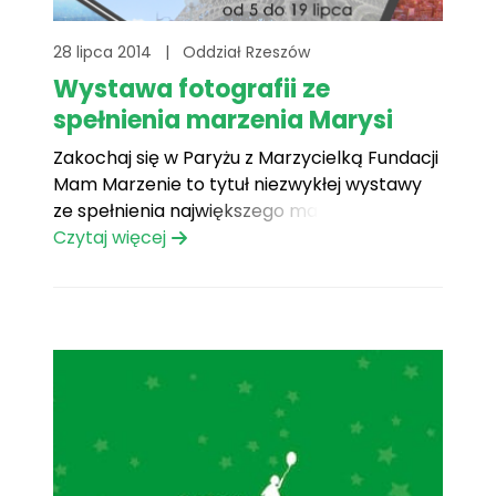
28 lipca 2014
|
Oddział Rzeszów
Wystawa fotografii ze
spełnienia marzenia Marysi
Zakochaj się w Paryżu z Marzycielką Fundacji
Mam Marzenie to tytuł niezwykłej wystawy
ze spełnienia największego marzenia Marysi,
która pragnęła zobaczyć Paryż i przeżyć
Czytaj więcej
niezapomniane chwile w Disneylandzie.
Wystawa jest dostępna od 5 do 19 lipca w
Galerii Rzeszów na poziomie -1. Przyjdź i
zobacz jak spełniał się „paryski[...]