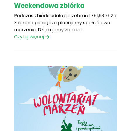
Weekendowa zbiórka
Podczas zbiórki udało się zebrać 1751,93 zł. Za
zebrane pieniądze planujemy spełnić dwa
marzenia. Dziękujemy za każdy wrzucony
pieniążek, za przygotowanie i organizację
Czytaj więcej
zbiórki oraz występów i atrakcji dla dzieci.
Podczas zbiórki, dzięki firmie AB S.A. udało się
spełnić pragnienie Oli, która marzyła o
obiektywie do swojej lustrzanki- z[...]