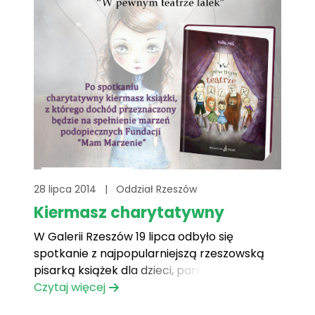
28 lipca 2014
|
Oddział Rzeszów
Kiermasz charytatywny
W Galerii Rzeszów 19 lipca odbyło się
spotkanie z najpopularniejszą rzeszowską
pisarką książek dla dzieci, panią Lidią Miś,
która przeczytała fragmenty swojej
Czytaj więcej
najnowszej książki „W pewnym teatrze lalek”.