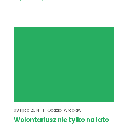
dorosłych z terenu woj. warmińsko-
mazurskiego. Dotyczyły one objawów
mogących świadczyć o zagrożeniu
zachorowaniem na nowotwór lub inne
niebezpieczne dla życia dziecka choroby. Za
pomocą specjalnych manuali i
materiałów[...]
08 lipca 2014
|
Oddział Wrocław
Wolontariusz nie tylko na lato