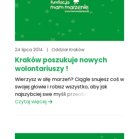
24 lipca 2014
|
Oddział Kraków
Kraków poszukuje nowych
wolontariuszy !
Wierzysz w siłę marzeń? Ciągle snujesz coś w
swojej głowie i robisz wszystko, aby jak
najszybciej swe myśli przeobrazić w
rzeczywistość? Lubisz pomagać innym, masz
Czytaj więcej
masę pomysłów i duże samozaparcie, a przy
okazji trochę wolnego czasu? Dołącz do nas i
zatrać się razem z nami w spełnianiu
marzeń!