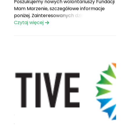
Poszukujemy nowych wolontariuszy Fundacji
Mam Marzenie, szczegółowe informacje
poniżej. Zainteresowanych działaniem w
oddziale Wrocław prosimy o kontakt.
Czytaj więcej