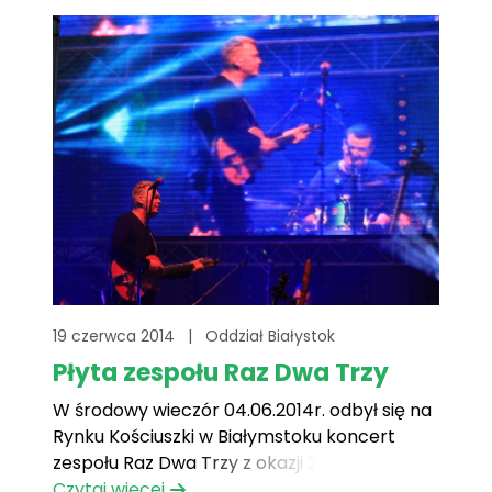
19 czerwca 2014
|
Oddział Białystok
Płyta zespołu Raz Dwa Trzy
W środowy wieczór 04.06.2014r. odbył się na
Rynku Kościuszki w Białymstoku koncert
zespołu Raz Dwa Trzy z okazji 25 rocznicy
wolnych wyborów w Polsce.
Czytaj więcej