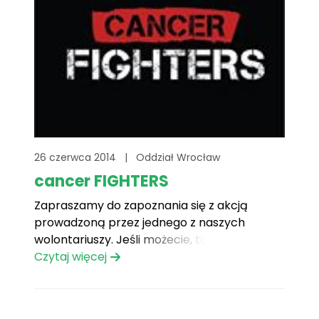
26 czerwca 2014
|
Oddział Wrocław
cancer FIGHTERS
Zapraszamy do zapoznania się z akcją
prowadzoną przez jednego z naszych
wolontariuszy. Jeśli możecie, to klikajcie i
udostępniajcie!
Czytaj więcej