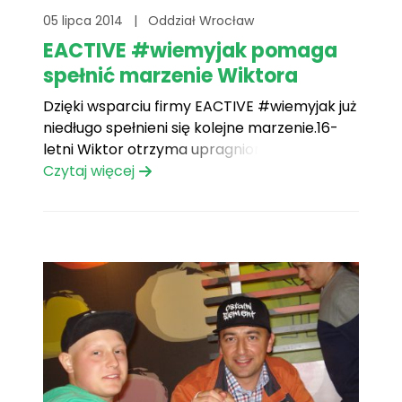
05 lipca 2014
|
Oddział Wrocław
EACTIVE #wiemyjak pomaga
spełnić marzenie Wiktora
Dzięki wsparciu firmy EACTIVE #wiemyjak już
niedługo spełnieni się kolejne marzenie.16-
letni Wiktor otrzyma upragnionego laptopa,
Lenovo IBM. Jesteśmy pewni, że sprzęt
Czytaj więcej
znakomicie spełni swoją rolę – pozwoli
chłopcu oderwać się od rzeczywistości i
zapomnieć o chorobie. EACTIVE #wiemyjak
to firma, która specjalizuje się w reklamie
internetowej. Działa już od[...]