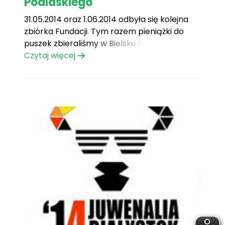
Podlaskiego
31.05.2014 oraz 1.06.2014 odbyła się kolejna
zbiórka Fundacji. Tym razem pieniążki do
puszek zbieraliśmy w Bielsku Podlaskim
podczas XXXV Dni Miasta Bielska
Czytaj więcej
Podlaskiego.