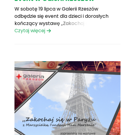
W sobotę 19 lipca w Galerii Rzeszów
odbędzie się event dla dzieci i dorosłych
kończący wystawę „Zakochaj się w Paryżu
razem z Marzycielką Fundacji Mam
Czytaj więcej
Marzenie”. Wspaniała zabawa dla
najmłodszych, wiele atrakcji, konkursów i
nagród do zdobycia. „Wyrusz w bajkową
podróż z Fundacją Mam Marzenie” –
przebierz się w[...]