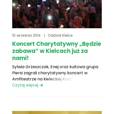
10 września 2014
|
Oddział Kielce
Koncert Charytatywny „Będzie
zabawa” w Kielcach już za
nami!
Sylwia Grzeszczak, Enej oraz kultowa grupa
Piersi zagrali charytatywny koncert w
Amfiteatrze na kieleckiej Kadzielni 6
września. To już tradycja: na początku
Czytaj więcej
września odbywa się koncert charytatywny,
z którego dochód, częściowo, jest
przeznaczany na potrzeby naszych
podopiecznych.