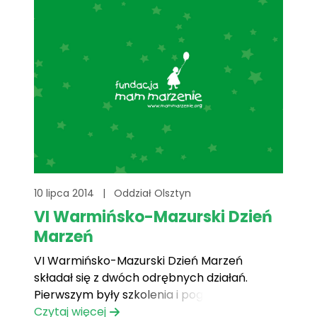
10 lipca 2014
|
Oddział Olsztyn
VI Warmińsko-Mazurski Dzień
Marzeń
VI Warmińsko-Mazurski Dzień Marzeń
składał się z dwóch odrębnych działań.
Pierwszym były szkolenia i pogadanki o
profilaktyce zdrowotnej dla dzieci i
Czytaj więcej