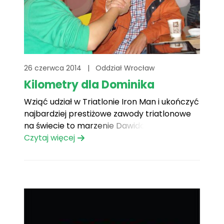
26 czerwca 2014
|
Oddział Wrocław
Kilometry dla Dominika
Wziąć udział w Triatlonie Iron Man i ukończyć
najbardziej prestiżowe zawody triatlonowe
na świecie to marzenie Dawida Sybilaka z
Wrocławia. Jedynym pełnoprawnym
Czytaj więcej
organizatorem wyścigu jest WTC (World
Triathlon Corporation). W każdym ze
startów bierze udział od kilkuset do kilku
tysięcy zawodników, organizowane są na
dystansach: 3,86 km– pływanie, 180,2[...]