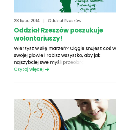
28 lipca 2014
|
Oddział Rzeszów
Oddział Rzeszów poszukuje
wolontariuszy!
Wierzysz w siłę marzeń? Ciągle snujesz coś w
swojej głowie i robisz wszystko, aby jak
najszybciej swe myśli przeobrazić w
rzeczywistość? Lubisz pomagać innym, masz
Czytaj więcej
masę pomysłów i duże samozaparcie, a przy
okazji trochę wolnego czasu? Dołącz do nas i
zatrać się razem z nami w spełnianiu
marzeń!