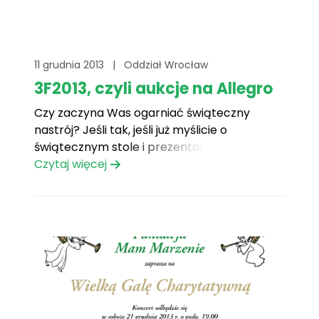
11 grudnia 2013
|
Oddział Wrocław
3F2013, czyli aukcje na Allegro
Czy zaczyna Was ogarniać świąteczny
nastrój? Jeśli tak, jeśli już myślicie o
świątecznym stole i prezentach, a w pracy,
w domu czy na uczelni nucicie świąteczne
Czytaj więcej
melodie, to mamy dla Was nie lada
propozycję! W dniach 9-24 grudnia 2013 r. na
www.allegro.pl będą się odbywały aukcje
charytatywne. Sprawcie przyjemność[...]