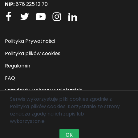
NIP:
676 225 12 70
Polityka Prywatności
Polityka plików cookies
Regulamin
FAQ
Standardy Ochrony Małoletnich
Serwis wykorzystuje pliki cookies zgodnie z
Polityką plików cookies
. Korzystanie ze strony
© 2026 Fundacja Mam Marzenie. Wszelkie prawa
oznacza zgodę na ich zapis lub
zastrzeżone.
wykorzystanie.
OK