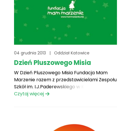
04 grudnia 2013
|
Oddział Katowice
Dzień Pluszowego Misia
W Dzień Pluszowego Misia Fundacja Mam
Marzenie razem z przedstawicielami Zespołu
Szkół im. I.J.Paderewskiego w Knurowie
rozdała pluszowych przyjaciół na oddziałach
Czytaj więcej
onkologi dziecięcej w Chorzowie i Zabrzu.
Dzięki słuchaczom szkoły policji w
Katowicach dzieci mogły cieszyć się również
słodyczami. Uśmiechy, przytulenia,
nadawanie imion nowym przyjaciołom – tym