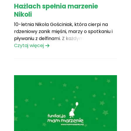
Hażlach spełnia marzenie
Nikoli
10-letnia Nikola Gościniak, która cierpi na
rdzeniowy zanik mięśni, marzy o spotkaniu i
pływaniu z delfinami. Z każdym dniem jest
coraz bliżej realizacji tego marzenia. 10-
Czytaj więcej
letnia Nikola Gościniak, która cierpi na
rdzeniowy zanik mięśni, marzy o spotkaniu i
pływaniu z delfinami. Z każdym dniem jest
coraz bliżej realizacji tego[...]