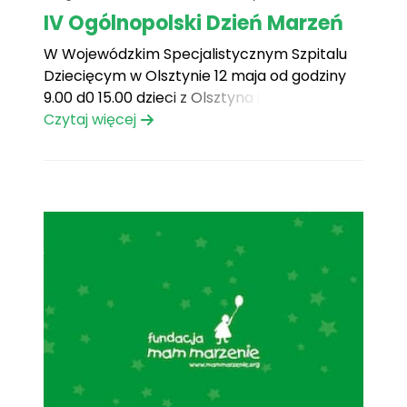
IV Ogólnopolski Dzień Marzeń
W Wojewódzkim Specjalistycznym Szpitalu
Dziecięcym w Olsztynie 12 maja od godziny
9.00 d0 15.00 dzieci z Olsztyna i okolic miały
możliwość profilaktycznego badania w
Czytaj więcej
kierunku wykrywania chorób
nowotworowych.