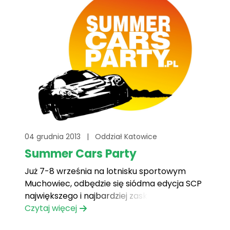
zajmowali się[...]
04 grudnia 2013
|
Oddział Katowice
Summer Cars Party
Już 7-8 września na lotnisku sportowym
Muchowiec, odbędzie się siódma edycja SCP
największego i najbardziej zaskakującego
show motoryzacyjno-muzycznego w naszej
Czytaj więcej
części Europy. SCP to jedna z nielicznych