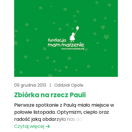
Sprawie – niesienia nadziei wsparcia[...]
09 grudnia 2013
|
Oddział Opole
Zbiórka na rzecz Pauli
Pierwsze spotkanie z Paulą miało miejsce w
połowie listopada. Optymizm, ciepło oraz
radość jaką obdarzyła nas od samego
początku Marzycielka stały się dla nas
Czytaj więcej