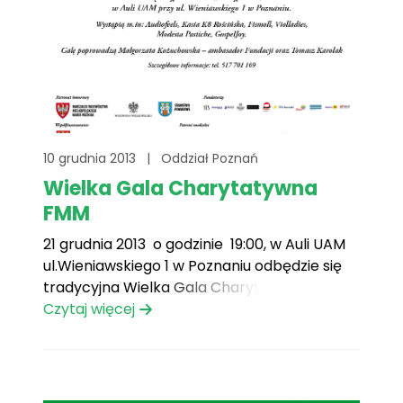
10 grudnia 2013
|
Oddział Poznań
Wielka Gala Charytatywna
FMM
21 grudnia 2013 o godzinie 19:00, w Auli UAM
ul.Wieniawskiego 1 w Poznaniu odbędzie się
tradycyjna Wielka Gala Charytatywna
Fundacji Mam Marzenie. Spełnienie marzeń
Czytaj więcej
chorych dzieci, wręczenie statuetek
„Marzenka” za rok 2013, adopcja marzeń,
atrakcje muzyczne, a przede wszystkim
niesamowity klimat spotkania w Ważnej