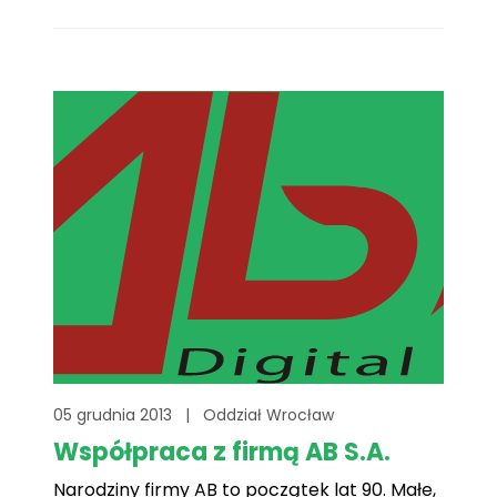
dodatkową motywacją do działania. Za cel
obrałyśmy sobie realizację marzenia Pauli
tuż przed Świętami Bożego Narodzenia.
Udało się to dzięki pozyskanym środkom
finansowym. A było[...]
05 grudnia 2013
|
Oddział Wrocław
Współpraca z firmą AB S.A.
Narodziny firmy AB to początek lat 90. Małe,