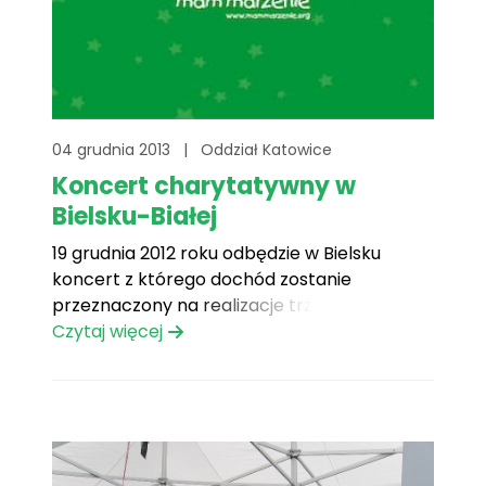
04 grudnia 2013
|
Oddział Katowice
Koncert charytatywny w
Bielsku-Białej
19 grudnia 2012 roku odbędzie w Bielsku
koncert z którego dochód zostanie
przeznaczony na realizacje trzech marzeń.
19 grudnia 2012 roku w Domu Żołnierza w
Czytaj więcej
Bielsku-Białej śląski oddział Fundacji Mam
Marzenie organizuje koncert charytatywny
„Magiczna moc marzeń”. Wezmą w nim
udział: iluzjonista Tomasz Kabis oraz Zespół
Dziecięco-Młodzieżowy Włóczykije z[...]