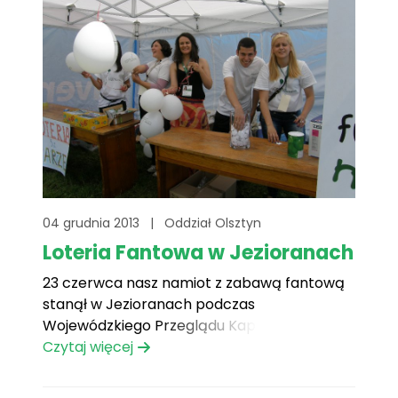
04 grudnia 2013
|
Oddział Olsztyn
Loteria Fantowa w Jezioranach
23 czerwca nasz namiot z zabawą fantową
stanął w Jezioranach podczas
Wojewódzkiego Przeglądu Kapel i Zespołów
Śpiewaczych, który w Jezioranach
Czytaj więcej
organizowany jest od 21 lat.