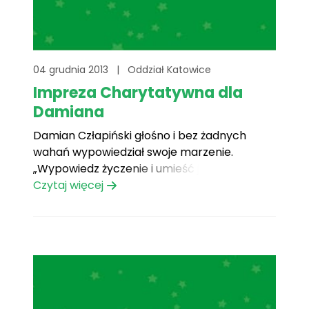
04 grudnia 2013
|
Oddział Katowice
Impreza Charytatywna dla
Damiana
Damian Człapiński głośno i bez żadnych
wahań wypowiedział swoje marzenie.
„Wypowiedz życzenie i umieść je w sercu.
Cokolwiek chcesz. Wszystko co chcesz.
Czytaj więcej
Masz już? Dobrze. Teraz uwierz, że może się
spełnić.” Damian Człapiński głośno i bez
żadnych wahań wypowiedział swoje
marzenie, a ludzie dobrej woli postanowili mu
w tym[...]