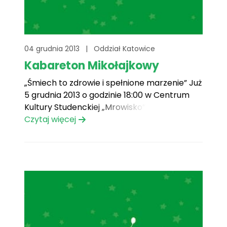
04 grudnia 2013
|
Oddział Katowice
Kabareton Mikołajkowy
„Śmiech to zdrowie i spełnione marzenie” Już
5 grudnia 2013 o godzinie 18:00 w Centrum
Kultury Studenckiej „Mrowisko” odbędzie się
Charytatywny Kabareton Mikołajkowy
Czytaj więcej
organizowany przez Samorząd Studencki
Politechniki Śląskiej i śląski oddział Fundacji
Mam Marzenie. Gości Kabaretonu bawić
będzie Kabaret 44-200 oraz iluzjonista
Tomasz Kabis – finalista programu „Mam[...]