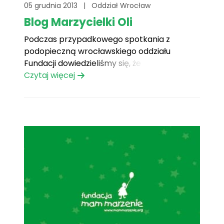
05 grudnia 2013
|
Oddział Wrocław
Blog Marzycielki Oli
Podczas przypadkowego spotkania z
podopieczną wrocławskiego oddziału
Fundacji dowiedzieliśmy się, że Ola prowadzi
swojego bloga, którego może czytać każdy.
Czytaj więcej
Można go również komentować, z czego
nasza Marzycielka na pewno się wielce
uraduje. Link do bloga, w którym Ola pisze
między innymi o sobie, Fundacji Mam
Marzenie i o marzeniach[...]