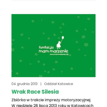
okazji, aby zobaczyć tysiące
zmodyfikowanych i sportowych
samochodów w jednym miejscu, spróbować
sił w zawodach na ¼ mili, wziąć udział w
rywalizacji[...]
04 grudnia 2013
|
Oddział Katowice
Wrak Race Silesia
Zbiórka w trakcie imprezy motoryzacyjnej.
W niedzielę 28 lipca 2013 roku w Katowicach