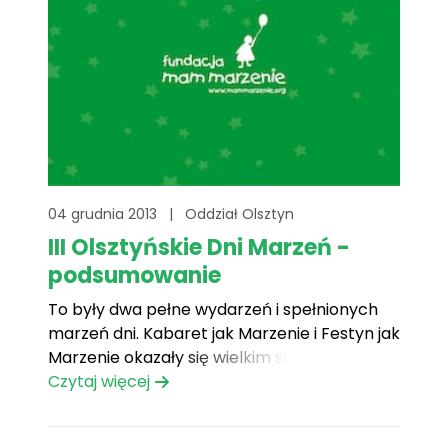
04 grudnia 2013
|
Oddział Olsztyn
III Olsztyńskie Dni Marzeń -
podsumowanie
To były dwa pełne wydarzeń i spełnionych
marzeń dni. Kabaret jak Marzenie i Festyn jak
Marzenie okazały się wielkim sukcesem
olsztyńskiego oddziału Fundacji Mam
Czytaj więcej
Marzenie. Łącznie, na dziecięce marzenia
zebrano prawie 30 tys. złotych!