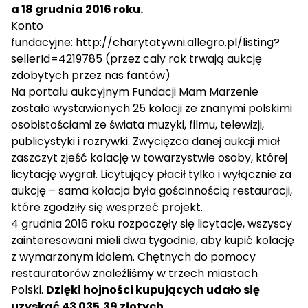
a 18 grudnia 2016 roku.
Konto
fundacyjne:
http://charytatywni.allegro.pl/listing?
sellerId=4219785
(przez cały rok trwają aukcję
zdobytych przez nas fantów)
Na portalu aukcyjnym Fundacji Mam Marzenie
zostało wystawionych 25 kolacji ze znanymi polskimi
osobistościami ze świata muzyki, filmu, telewizji,
publicystyki i rozrywki. Zwycięzca danej aukcji miał
zaszczyt zjeść kolację w towarzystwie osoby, której
licytację wygrał. Licytujący płacił tylko i wyłącznie za
aukcję – sama kolacja była gościnnością restauracji,
które zgodziły się wesprzeć projekt.
4 grudnia 2016 roku rozpoczęły się licytacje, wszyscy
zainteresowani mieli dwa tygodnie, aby kupić kolację
z wymarzonym idolem. Chętnych do pomocy
restauratorów znaleźliśmy w trzech miastach
Polski.
Dzięki hojności kupujących udało się
uzyskać 43 035,39 złotych.