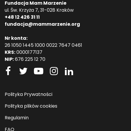
Fundacja Mam Marzenie
szukał podczas swoich pierwszych wizyt tutaj. A
ul. Św. Krzyża 7, 31-028 Kraków
co znalazł? Kraj, który go ugościł, zachwycił i
+48 12 426 31 11
rozkochał w sobie. Więc tu zamieszkał – chciał
fundacja@mammarzenie.org
sprawdzić, jaka jest ta (nieznana) Polska.
Nauczył się języka (szeleszczącego niczym dres
Nr konta:
ortalionowy), odkrył kasy samoobsługowe (tego
26 1050 1445 1000 0022 7647 0461
sąsiedzi nie mają!), przeżył (tak, przeżył!) polskie
KRS:
0000177137
wesele. I znalazł swój drugi dom.
NIP:
676 225 12 70
Przede wszystkim jednak to właśnie tu poznał,
czym jest prawdziwy patriotyzm. Teraz my
możemy spojrzeć na nasz kraj oczami Niemca i
zakochać się w Polsce – na nowo lub po raz
pierwszy. A może przekonamy się też w końcu do
Polityka Prywatności
Niemców? Czy w trudnej historii między dwoma
narodami znajdzie się miejsce na nowy rozdział?
Polityka plików cookies
Wzruszająca i ciepła opowieść o zakopywaniu
Regulamin
podziałów między narodami, pokonywaniu
uprzedzeń i szukaniu nowych początków
FAQ