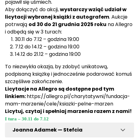
pojawił się uśmiech.
Aby dołączyć do akcji,
wystarczy wziąć udział w
licytacji wybranej książki z autografem
. Aukcje
potrwają
od 30 do 21 grudnia 2025 roku
na Allegro
i odbędą się w 3 turach:
30.11 do 7.12 – godzina 19:00
7.12 do 14.12 – godzina 19:00
14.12 do 21.12 – godzina 19:00
To niezwykła okazja, by zdobyć unikatową,
podpisaną książkę i jednocześnie podarować komuś
szczęśliwe zakończenie.
Licytacje na Allegro są dostępne pod tym
linkiem:
https://allegro.pl/charytatywni/fundacja-
mam-marzenie/cele/ksiazki-pelne-marzen
Licytuj, czytaj i spełniaj marzenia razem z nami!
I tura – 30.11 do 7.12
Joanna Adamek — Stefcia