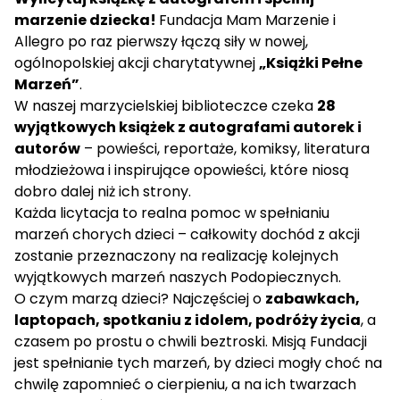
marzenie dziecka!
Fundacja Mam Marzenie i
Allegro po raz pierwszy łączą siły w nowej,
ogólnopolskiej akcji charytatywnej
„Książki Pełne
Marzeń”
.
W naszej marzycielskiej biblioteczce czeka
28
wyjątkowych książek z autografami autorek i
autorów
– powieści, reportaże, komiksy, literatura
młodzieżowa i inspirujące opowieści, które niosą
dobro dalej niż ich strony.
Każda licytacja to realna pomoc w spełnianiu
marzeń chorych dzieci – całkowity dochód z akcji
zostanie przeznaczony na realizację kolejnych
wyjątkowych marzeń naszych Podopiecznych.
O czym marzą dzieci? Najczęściej o
zabawkach,
laptopach, spotkaniu z idolem, podróży życia
, a
czasem po prostu o chwili beztroski. Misją Fundacji
jest spełnianie tych marzeń, by dzieci mogły choć na
chwilę zapomnieć o cierpieniu, a na ich twarzach