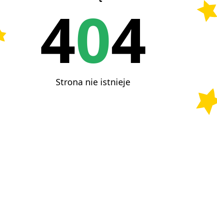
4
0
4
Strona nie istnieje