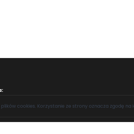
a:
1445 1000 0022 7647 0461
0177137
 plików cookies
. Korzystanie ze strony oznacza zgodę na i
225 12 70