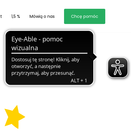
t
1,5 %
Mówią o nas
Chcę pomóc