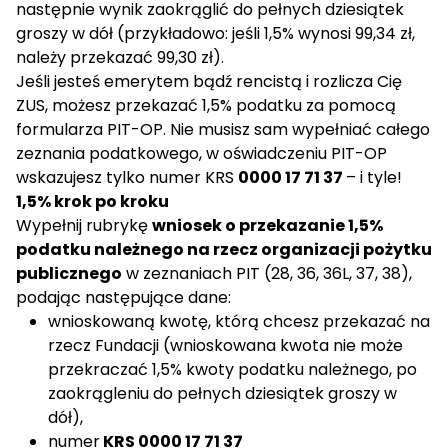
następnie wynik zaokrąglić do pełnych dziesiątek
groszy w dół (przykładowo: jeśli 1,5% wynosi 99,34 zł,
należy przekazać 99,30 zł).
Jeśli jesteś emerytem bądź rencistą i rozlicza Cię
ZUS, możesz przekazać 1,5% podatku za pomocą
formularza
PIT-OP
. Nie musisz sam wypełniać całego
zeznania podatkowego, w oświadczeniu PIT-OP
wskazujesz tylko numer KRS
0000 17 71 37
– i tyle!
1,5% krok po kroku
Wypełnij rubrykę
wniosek o przekazanie 1,5%
podatku należnego na rzecz organizacji pożytku
publicznego
w zeznaniach PIT (28, 36, 36L, 37, 38),
podając następujące dane:
wnioskowaną kwotę, którą chcesz przekazać na
rzecz Fundacji (wnioskowana kwota nie może
przekraczać 1,5% kwoty podatku należnego, po
zaokrągleniu do pełnych dziesiątek groszy w
dół),
numer
KRS 0000 17 71 37