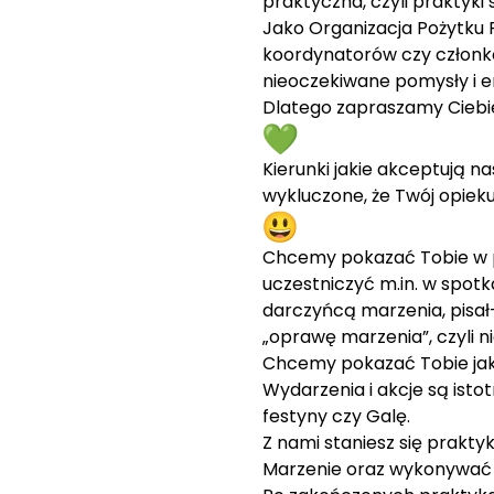
praktyczna, czyli praktyki
Jako Organizacja Pożytku P
koordynatorów czy członkó
nieoczekiwane pomysły i e
Dlatego zapraszamy Ciebi
Kierunki jakie akceptują n
wykluczone, że Twój opieku
Chcemy pokazać Tobie w pe
uczestniczyć m.in. w spotk
darczyńcą marzenia, pisał
„oprawę marzenia”, czyli ni
Chcemy pokazać Tobie jaki
Wydarzenia i akcje są isto
festyny czy Galę.
Z nami staniesz się prakt
Marzenie oraz wykonywać 