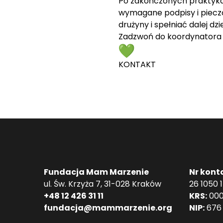
Po zakończonych praktykac
wymagane podpisy i pieczą
drużyny i spełniać dalej dz
Zadzwoń do koordynatora 
KONTAKT
Fundacja Mam Marzenie
Nr kont
ul. Św. Krzyża 7, 31-028 Kraków
26 1050 
+48 12 426 31 11
KRS:
000
fundacja@mammarzenie.org
NIP:
676 