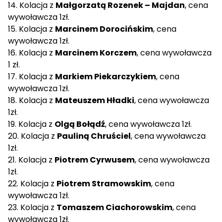
14. Kolacja z
Małgorzatą Rozenek – Majdan
, cena
wywoławcza 1zł.
15. Kolacja z
Marcinem Dorocińskim
, cena
wywoławcza 1zł.
16. Kolacja z
Marcinem Korczem
, cena wywoławcza
1 zł.
17. Kolacja z
Markiem Piekarczykiem
, cena
wywoławcza 1zł.
18. Kolacja z
Mateuszem Hładki
, cena wywoławcza
1zł.
19. Kolacja z
Olgą Bołądź
, cena wywoławcza 1zł.
20. Kolacja z
Pauliną Chruściel
, cena wywoławcza
1zł.
21. Kolacja z
Piotrem Cyrwusem
, cena wywoławcza
1zł.
22. Kolacja z
Piotrem Stramowskim
, cena
wywoławcza 1zł.
23. Kolacja z
Tomaszem Ciachorowskim
, cena
wywoławcza 1zł.