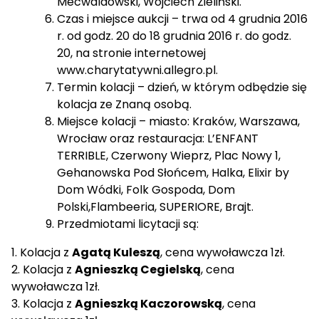
Mecwaldowski, Wojciech Zieliński.
Czas i miejsce aukcji – trwa od 4 grudnia 2016
r. od godz. 20 do 18 grudnia 2016 r. do godz.
20, na stronie internetowej
www.charytatywni.allegro.pl
.
Termin kolacji – dzień, w którym odbędzie się
kolacja ze Znaną osobą.
Miejsce kolacji – miasto: Kraków, Warszawa,
Wrocław oraz restauracja: L’ENFANT
TERRIBLE, Czerwony Wieprz, Plac Nowy 1,
Gehanowska Pod Słońcem, Halka, Elixir by
Dom Wódki, Folk Gospoda, Dom
Polski,Flambeeria, SUPERIORE, Brajt.
Przedmiotami licytacji są:
1. Kolacja z
Agatą Kuleszą
, cena wywoławcza 1zł.
2. Kolacja z
Agnieszką Cegielską
, cena
wywoławcza 1zł.
3. Kolacja z
Agnieszką Kaczorowską
, cena