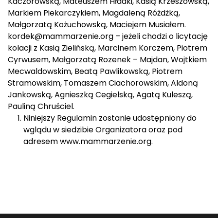
Kaczorowską, Mateuszem Hładki, Kasią Krzeszowską,
Markiem Piekarczykiem, Magdaleną Różdżką,
Małgorzatą Kożuchowską, Maciejem Musiałem.
kordek@mammarzenie.org
– jeżeli chodzi o licytację
kolacji z Kasią Zielińską, Marcinem Korczem, Piotrem
Cyrwusem, Małgorzatą Rozenek – Majdan, Wojtkiem
Mecwaldowskim, Beatą Pawlikowską, Piotrem
Stramowskim, Tomaszem Ciachorowskim, Aldoną
Jankowską, Agnieszką Cegielską, Agatą Kuleszą,
Pauliną Chruściel.
Niniejszy Regulamin zostanie udostępniony do
wglądu w siedzibie Organizatora oraz pod
adresem
www.
mammarzenie.org
.