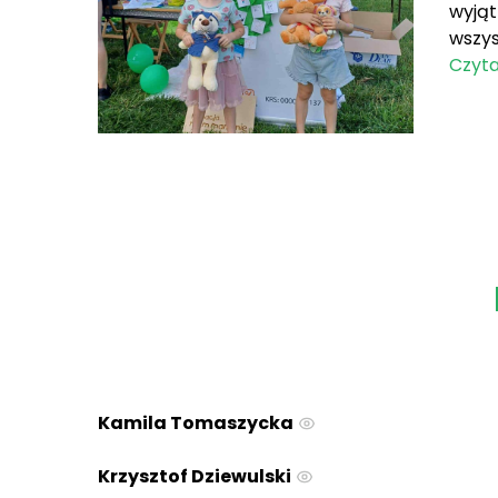
wyjąt
wszys
tego 
Czyta
Kamila Tomaszycka
Krzysztof Dziewulski