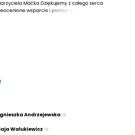
Marzyciela Maćka Dziękujemy z całego serca
eocenione wsparcie i pomoc w organizacji
chwile[...]
e
gnieszka Andrzejewska
aja Walukiewicz