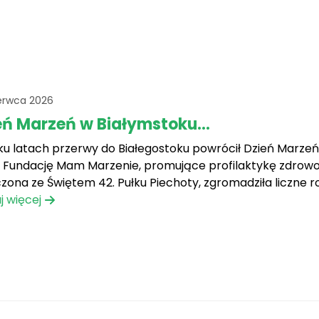
erwca 2026
eń Marzeń w Białymstoku...
lku latach przerwy do Białegostoku powrócił Dzień Marze
 Fundację Mam Marzenie, promujące profilaktykę zdrowot
zona ze Świętem 42. Pułku Piechoty, zgromadziła liczne 
erów wspierających inicjatywę. Była to doskonała okazja d
j więcej