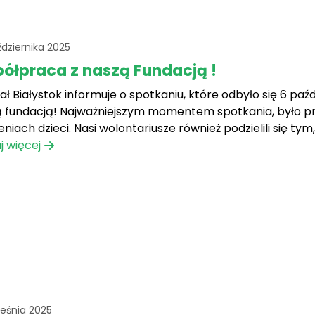
dziernika 2025
ółpraca z naszą Fundacją !
ał Białystok informuje o spotkaniu, które odbyło się 6 pa
 fundacją! Najważniejszym momentem spotkania, było prz
niach dzieci. Nasi wolontariusze również podzielili się tym,
i doświadczeniami. Porozmawialiśmy również o[...]
j więcej
ześnia 2025