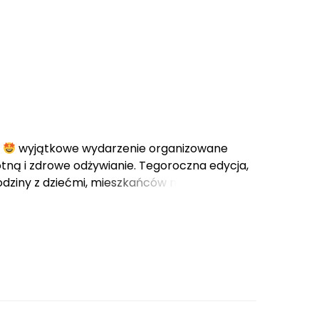
ń
wyjątkowe wydarzenie organizowane
ną i zdrowe odżywianie. Tegoroczna edycja,
rodziny z dziećmi, mieszkańców miasta oraz
o wspólnej zabawy,[...]