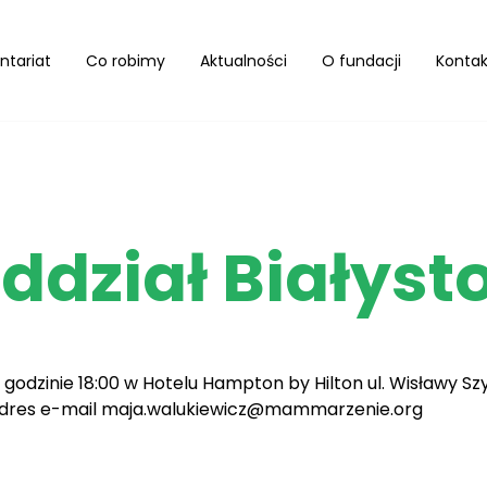
ntariat
Co robimy
Aktualności
O fundacji
Kontak
ddział Białyst
 godzinie 18:00 w Hotelu Hampton by Hilton ul. Wisławy Sz
adres e-mail maja.walukiewicz@mammarzenie.org