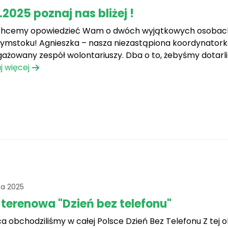
.2025 poznaj nas bliżej !
chcemy opowiedzieć Wam o dwóch wyjątkowych osobach 
łymstoku! Agnieszka – nasza niezastąpiona koordynatorka.
ażowany zespół wolontariuszy. Dba o to, żebyśmy dotarli
rzone, i żeby każde marzenie zostało spełnione.[...]
j więcej
ca 2025
 terenowa "Dzień bez telefonu"
pca obchodziliśmy w całej Polsce Dzień Bez Telefonu Z tej o