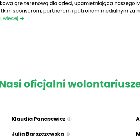
kową grę terenową dla dzieci, upamiętniającą naszego 
tkim sponsorom, partnerom i patronom medialnym za ni
wydarzenia Dzięki Wam mogliśmy stworzyć niezapomniane 
j więcej
Nasi oficjalni wolontariusz
Klaudia Panasewicz
A
Julia Barszczewska
M