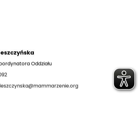
Leszczyńska
oordynatora Oddziału
092
a.leszczynska@mammarzenie.org