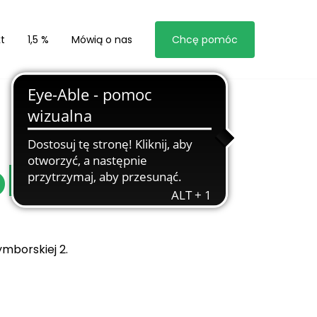
t
1,5 %
Mówią o nas
Chcę pomóc
ok
ymborskiej 2.