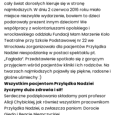
cały świat dorosłych kieruje się w stronę
najmłodszych. W dniu 2 czerwca 2016 roku miało
miejsce niezwykłe wydarzenie, bowiem to dzieci
podarowały prezent innym dzieciom! We
współpracy z wolontariuszami opolskiego i
wrocławskiego oddziału Fundacji Mam Marzenie Koło
Teatralne przy Szkole Podstawowej nr 22 we
Wrocławiu zorganizowało dla pacjentów Przylądka
Nadziei niespodziankę w postaci spektaklu pt.
„Fagłada”. Przedstawienie spotkało się z gorącym
przyjęciem wśród pacjentów kliniki i ich rodziców. Na
twarzach najmłodszych pojawiły się piękne, radosne i
głośne uśmiechy :)
Wszystkim pacjentom Przylądka Nadziei
życzymy dużo zdrowia i sił!
Serdeczne podziękowania składamy pani profesor
Alicji Chybickiej, jak również wszystkim pracownikom
Przylądka Nadziei, a zwłaszcza paniom: Dorocie
Giedo i Beacie Niemczyckiej.