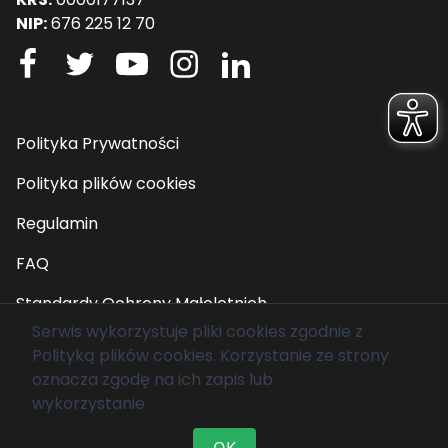
NIP:
676 225 12 70
Polityka Prywatności
Polityka plików cookies
Regulamin
FAQ
Standardy Ochrony Małoletnich
Serwis wykorzystuje pliki cookies zgodnie z
Polityką plików cookies
. Korzystanie ze strony
© 2026 Fundacja Mam Marzenie. Wszelkie prawa
oznacza zgodę na ich zapis lub
zastrzeżone.
wykorzystanie.