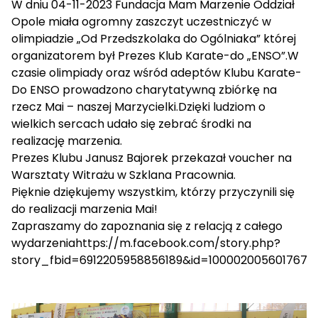
W dniu 04-11-2023 Fundacja Mam Marzenie Oddział
Opole miała ogromny zaszczyt uczestniczyć w
olimpiadzie „Od Przedszkolaka do Ogólniaka” której
organizatorem był Prezes
Klub Karate-do „ENSO”
.W
czasie olimpiady oraz wśród adeptów Klubu Karate-
Do ENSO prowadzono charytatywną zbiórkę na
rzecz Mai – naszej Marzycielki.Dzięki ludziom o
wielkich sercach udało się zebrać środki na
realizację marzenia.
Prezes Klubu
Janusz Bajorek
przekazał voucher na
Warsztaty Witrażu w Szklana Pracownia.
Pięknie dziękujemy wszystkim, którzy przyczynili się
do realizacji marzenia Mai!
Zapraszamy do zapoznania się z relacją z całego
wydarzenia
https://m.facebook.com/story.php?
story_fbid=6912205958856189&id=100002005601767