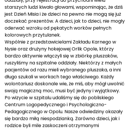
oddziały, przy rejestracji do przychodni wielu
starszych ludzi kiwało głowami, wspominając, że dziś
jest Dzień Misia i że dzieci na pewno nie mogą się już
doczekać prezentów. A dzieci, jak to dzieci, nie mogły
oderwać wzroku od pękatych worków pełnych
kolorowych przytulanek.
Wspólnie z przedstawicielami Zakładu Karnego w
Nysie oraz drużyny hokejowej Orlik Opole, którzy
bardzo aktywnie włączyli się w zbiórkę pluszaków,
ruszyliśmy na szpitalne oddziały. Niektórzy z małych
pacjentów od razu mieli wybranego pluszaka, a inni
długo szukali w workach tego właściwego. Każdy
wolontariusz doskonale wie, że miś, aby mógł uwolnić
swoją magiczną moc, musi być jedyny i wyjątkowy.
Po wizycie w szpitalu udaliśmy się do pobliskiego
Centrum Logopedycznego i Psychologiczno-
Pedagogicznego w Opolu. Nasze odwiedziny okazały
się bardzo miłą niespodzianką. Zarówno dzieci, jak i
rodzice byli mile zaskoczeni otrzymanymi