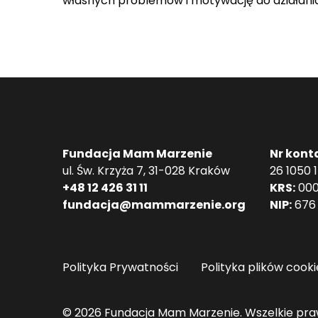
własnych problemów i motywację do działania.
Fundacja Mam Marzenie
Nr kont
ul. Św. Krzyża 7, 31-028 Kraków
26 1050 
+48 12 426 31 11
KRS:
000
fundacja@mammarzenie.org
NIP:
676 
Polityka Prywatności
Polityka plików cooki
© 2026 Fundacja Mam Marzenie. Wszelkie pra