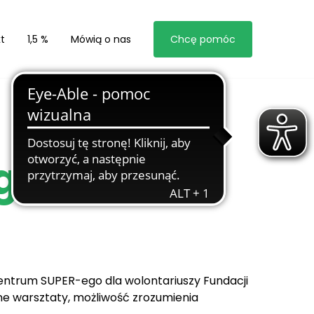
t
1,5 %
Mówią o nas
Chcę pomóc
giczne
Centrum SUPER-ego dla wolontariuszy Fundacji
zne warsztaty, możliwość zrozumienia