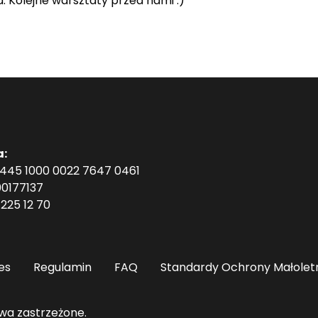
 Kolejne warsztaty przed nami :)
a:
1445 1000 0022 7647 0461
0177137
225 12 70
es
Regulamin
FAQ
Standardy Ochrony Małolet
wa zastrzeżone.