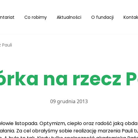
ntariat
Co robimy
Aktualności
O fundacji
Kontak
 Pauli
órka na rzecz P
09 grudnia 2013
ołowie listopada. Optymizm, ciepło oraz radość jaką ob
łania. Za cel obrałyśmy sobie realizację marzenia Pauli 