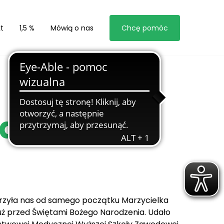
t
1,5 %
Mówią o nas
Chcę pomóc
auli
darzyła nas od samego początku Marzycielka
tuż przed Świętami Bożego Narodzenia. Udało