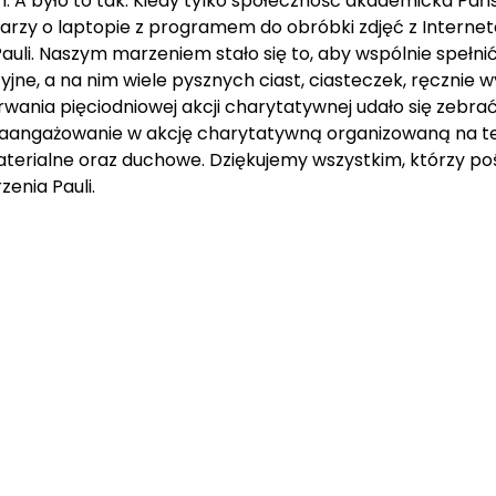
. A było to tak. Kiedy tylko społeczność akademicka Pa
marzy o laptopie z programem do obróbki zdjęć z Interne
Pauli. Naszym marzeniem stało się to, aby wspólnie spełnić
cyjne, a na nim wiele pysznych ciast, ciasteczek, ręczni
ania pięciodniowej akcji charytatywnej udało się zebrać 
angażowanie w akcję charytatywną organizowaną na ter
terialne oraz duchowe. Dziękujemy wszystkim, którzy poświ
enia Pauli.