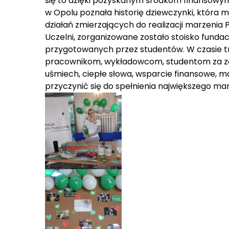
się to dzięki pozyskanym środkom finansowym
w Opolu poznała historię dziewczynki, która 
działań zmierzających do realizacji marzenia 
Uczelni, zorganizowane zostało stoisko funda
przygotowanych przez studentów. W czasie trw
pracownikom, wykładowcom, studentom za za
uśmiech, ciepłe słowa, wsparcie finansowe, ma
przyczynić się do spełnienia największego marz