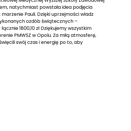
ństwowej Medycznej Wyższej Szkoły Zawodowej
tem, natychmiast powstała idea podjęcia
 marzenie Pauli. Dzięki uprzejmości władz
e wykonanych ozdób świątecznych –
łącznie 1800,10 zł Dziękujemy wszystkim
enie PMWSZ w Opolu. Za miłą atmosferę,
ęcili swój czas i energię po to, aby