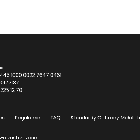
a:
1445 1000 0022 7647 0461
0177137
225 12 70
es
Regulamin
FAQ
Standardy Ochrony Małolet
wa zastrzeżone.