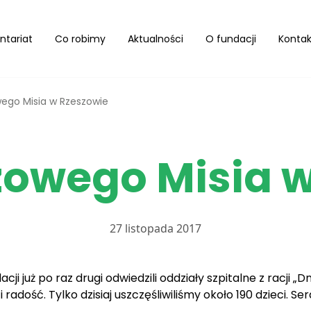
ntariat
Co robimy
Aktualności
O fundacji
Kontak
wego Misia w Rzeszowie
zowego Misia 
27 listopada 2017
acji już po raz drugi odwiedzili oddziały szpitalne z racji 
 radość. Tylko dzisiaj uszczęśliwiliśmy około 190 dzieci. 