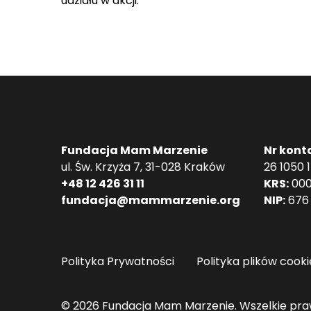
udziału w akcji.
Fundacja Mam Marzenie
Nr kont
ul. Św. Krzyża 7, 31-028 Kraków
26 1050 
+48 12 426 31 11
KRS:
000
fundacja@mammarzenie.org
NIP:
676 
Polityka Prywatności
Polityka plików cooki
© 2026 Fundacja Mam Marzenie. Wszelkie pra