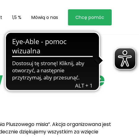
t
1,5 %
Mówią o nas
Chcę pomóc
w Rzeszowie
„Dnia Pluszowego misia”. Akcja organizowana jest
Serdecznie dziękujemy wszystkim za wzięcie