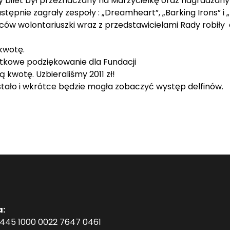
ny bilet był przeznaczany na Marzycielkę oraz nagradzany
stępnie zagrały zespoły : „Dreamheart”, „Barking Irons” i 
 wolontariuszki wraz z przedstawicielami Rady robiły 
 kwotę.
tkowe podziękowanie dla Fundacji
 kwotę. Uzbieraliśmy 2011 zł!
zostało i wkrótce będzie mogła zobaczyć występ delfinów.
a:
1445 1000 0022 7647 0461