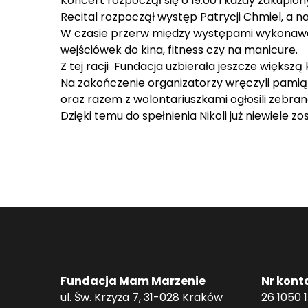
Koncert rozpoczął się o 19.00 i każdy zakupio
Recital rozpoczął występ Patrycji Chmiel, a na
W czasie przerw między występami wykonawców
wejściówek do kina, fitness czy na manicure.
Z tej racji Fundacja uzbierała jeszcze większą
Na zakończenie organizatorzy wręczyli pamią
oraz razem z wolontariuszkami ogłosili zebraną
Dzięki temu do spełnienia Nikoli już niewiele 
Fundacja Mam Marzenie
Nr kont
ul. Św. Krzyża 7, 31-028 Kraków
26 1050 