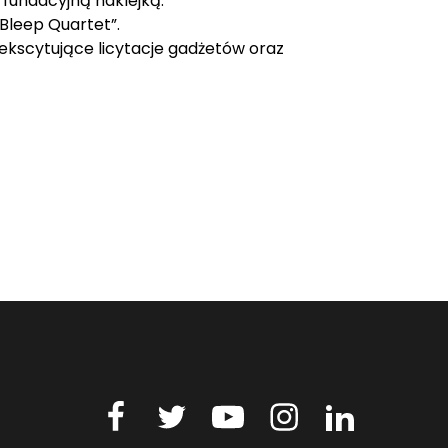
 fundacyjną naklejką.
„Bleep Quartet”.
ekscytujące licytacje gadżetów oraz