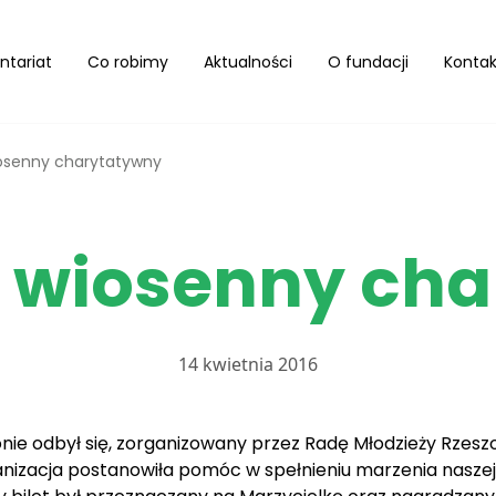
ntariat
Co robimy
Aktualności
O fundacji
Kontak
iosenny charytatywny
t wiosenny ch
14 kwietnia 2016
fonie odbył się, zorganizowany przez Radę Młodzieży Rze
anizacja postanowiła pomóc w spełnieniu marzenia naszej 