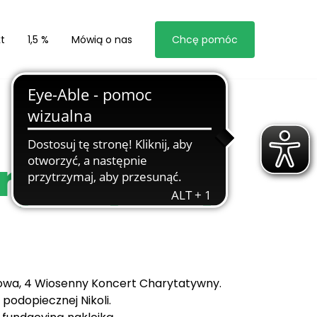
t
1,5 %
Mówią o nas
Chcę pomóc
arytatywny
szowa, 4 Wiosenny Koncert Charytatywny.
podopiecznej Nikoli.