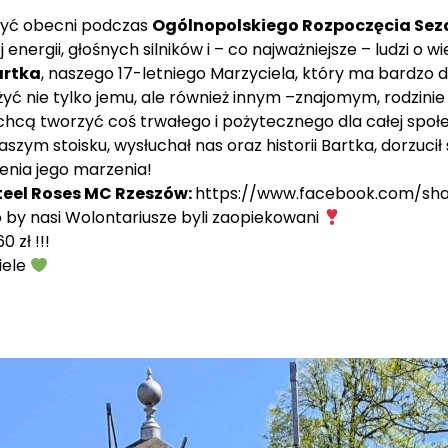
być obecni podczas
Ogólnopolskiego Rozpoczęcia Sez
nergii, głośnych silników i – co najważniejsze – ludzi o wi
artka
, naszego 17-letniego Marzyciela, który ma bardzo d
użyć nie tylko jemu, ale również innym –znajomym, rodzin
 i chcą tworzyć coś trwałego i pożytecznego dla całej spo
zym stoisku, wysłuchał nas oraz historii Bartka, dorzucił
ienia jego marzenia!
teel Roses MC Rzeszów:
https://www.facebook.com/sh
o to by nasi Wolontariusze byli zaopiekowani
 zł !!!
iele