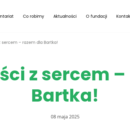
ntariat
Co robimy
Aktualności
O fundacji
Kontak
z sercem – razem dla Bartka!
ści z sercem –
Bartka!
08 maja 2025