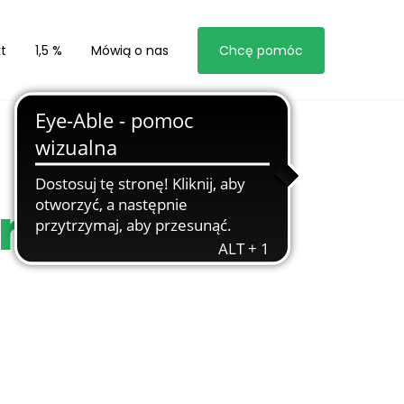
t
1,5 %
Mówią o nas
Chcę pomóc
 razem dla