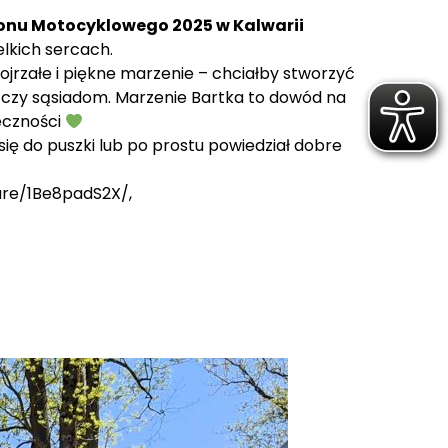
onu Motocyklowego 2025 w Kalwarii
elkich sercach.
ojrzałe i piękne marzenie – chciałby stworzyć
ie czy sąsiadom. Marzenie Bartka to dowód na
łeczności
 się do puszki lub po prostu powiedział dobre
are/1Be8padS2X/
,