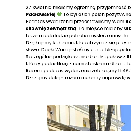
27 kwietnia mieliśmy ogromną przyjemność 
Pacławskiej
To był dzień pełen pozytywnej e
Podczas wydarzenia przedstawiliśmy Wam
B
siłownię zewnętrzną
. To miejsce miałoby sł
to, że młodzi ludzie potrafią myśleć o innych
Dziękujemy każdemu, kto zatrzymał się przy nas
słowo. Dzięki Wam jesteśmy coraz bliżej spełn
Szczególne podziękowania dla chłopaków z
S
którzy podzielili się z nami stoiskiem i dbali 
Razem, podczas wydarzenia zebraliśmy 1548,60
Działajmy dalej – razem możemy naprawdę w