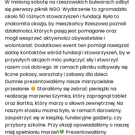
W minioną sobotę na rzeszowskich bulwarach odbył
się pierwszy piknik NGO. Wydarzenie to zgromadziło
około 50 różnych stowarzyszeń i fundacji. Była to
znakomita okazja, by mieszkańcy Rzeszowa poznali
działalności, których pasją jest pomaganie oraz
mogli wesprzeć aktywności obywatelskie i
wolontariat. Dodatkowo event ten pomógł nawiązać
siatkę kontaktów wśród fundacji i stowarzyszeń, by w
przyszłych akcjach móc połączyć siły i stworzyć
razem coś dobrego. W ramach pikniku odbywały się
liczne pokazy, warsztaty i zabawy dla dzieci.
Dumnie prezentowaliśmy nasze marzycielskie
przesłanie
Staraliśmy się zebrać pieniążki na
realizację marzenia Szymka, który zapragnął tablet
oraz Bartka, który marzy o siłowni zewnętrznej. Na
naszym stoisku można było, w ramach darowizny,
zaopatrzyć się w książkę, fundacyjne gadżety, czy
przybory szkolne. Przy okazji opowiadaliśmy o naszej
misji spełnianiu marzeń
Prezentowaliśmy