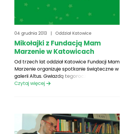
04 grudnia 2013
|
Oddział Katowice
Mikołajki z Fundacją Mam
Marzenie w Katowicach
Od trzech lat oddział Katowice Fundacji Mam
Marzenie organizuje spotkanie świąteczne w
galerii Altus. Gwiazdą tegorocznej imprezy
będzie Ania Wyszkoni. Od trzech lat oddział
Czytaj więcej
Katowice Fundacji Mam Marzenie organizuje
spotkanie świąteczne w galerii Altus.
Gwiazdą tegorocznej imprezy będzie Ania
Wyszkoni, która przeczyta małym gościom
Altusa bajkę. Spotkanie rozpocznie się[...]