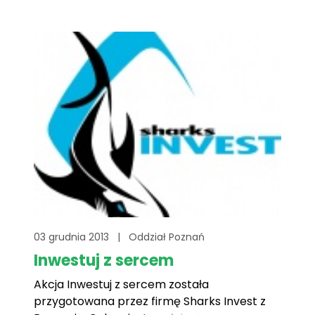
wolontariuszami spotkali się dyrektorzy
trzech olsztyńskich oddziałów WBK BZ i
przedstawiciel firmy ubezpieczeniowej Aviva.
Zgromadzona kwota jest częścią[...]
03 grudnia 2013
|
Oddział Poznań
Inwestuj z sercem
Akcja Inwestuj z sercem została
przygotowana przez firmę Sharks Invest z