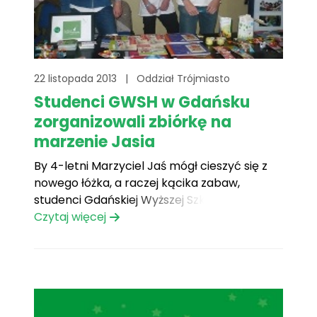
22 listopada 2013
|
Oddział Trójmiasto
Studenci GWSH w Gdańsku
zorganizowali zbiórkę na
marzenie Jasia
By 4-letni Marzyciel Jaś mógł cieszyć się z
nowego łóżka, a raczej kącika zabaw,
studenci Gdańskiej Wyższej Szkoły
Humanistycznej postanowili pomóc
Czytaj więcej
wolontariuszom Oddziału Trójmiasto i
zorganizowali zbiórkę pieniędzy, która
okazała się wielkim sukcesem. Zbiórka
przybrała formę zabawy z losami i odbywała
się 4 dni – 9-10.11 i 16-17.11. Łącznie[...]