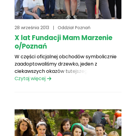
28 września 2013
|
Oddział Poznań
X lat Fundacji Mam Marzenie
o/Poznań
W części oficjalnej obchodów symbolicznie
zaadoptowaliśmy drzewko, jeden z
ciekawszych okazów tutejszego ogrodu,
które nazwaliśmy „drzewkiem marzeń”.
Czytaj więcej
Tabliczka z odpowiednim napisem wkopana
przez wolontariuszy będzie upamiętniać to
wydarzenie.