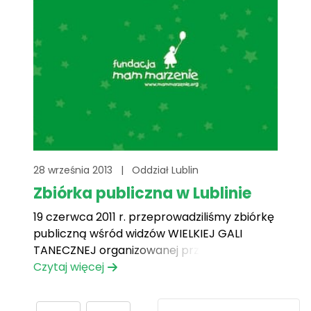
28 września 2013
|
Oddział Lublin
Zbiórka publiczna w Lublinie
19 czerwca 2011 r. przeprowadziliśmy zbiórkę
publiczną wśród widzów WIELKIEJ GALI
TANECZNEJ organizowanej przez Dyrekcję,
dzieci i młodzież Spółdzielni Mieszkaniowej
Czytaj więcej
Dzielnicowego Domu Kultury „Czechów” w
Lublinie. Celem zbiórki publicznej było