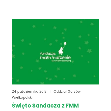
nim mowa, marzy o własnym laptopie.
Dołącz się do zbiórki i pomóż, wpłacając na
numer konta FMM kwotę równoważną
wartości[...]
24 października 2013
|
Oddział Gorzów
Wielkopolski
Święto Sandacza z FMM