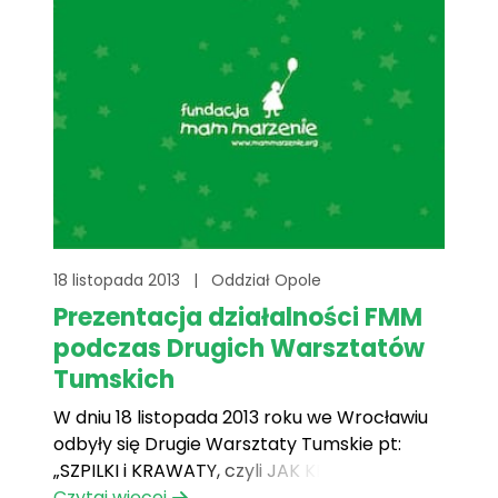
18 listopada 2013
|
Oddział Opole
Prezentacja działalności FMM
podczas Drugich Warsztatów
Tumskich
W dniu 18 listopada 2013 roku we Wrocławiu
odbyły się Drugie Warsztaty Tumskie pt:
„SZPILKI i KRAWATY, czyli JAK KREOWAĆ
SWÓJ WIZERUNEK W BIZNESIE.” Zgromadziły
Czytaj więcej