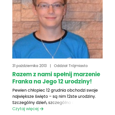
31 października 2013
|
Oddział Trójmiasto
Razem z nami spełnij marzenie
Franka na Jego 12 urodziny!
Pewien chłopiec 12 grudnia obchodzi swoje
największe święto – są nim 12ste urodziny.
Szczególny dzień, szczególna data. Chłopiec
ten jest podopiecznym Fundacji Mam
Czytaj więcej
Marzenie Oddziału Trójmiasto. Franek, bo to