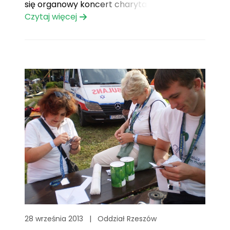
się organowy koncert charytatywny Kevina
Duggana.
Czytaj więcej
28 września 2013
|
Oddział Rzeszów