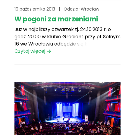
19 października 2013
|
Oddział Wrocław
W pogoni za marzeniami
Już w najbliższy czwartek tj. 24.10.2013 r. o
godz. 20:00 w Klubie Gradient przy pl. Solnym
16 we Wrocławiu odbędzie się koncert
charytatywny W pogoni za marzeniami.
Czytaj więcej
Wstęp wolny. Podczas koncertu będą
zbierane datki na rzecz podopiecznych
wrocławskiego oddziału Fundacji Mam
Marzenie. Zapraszamy!