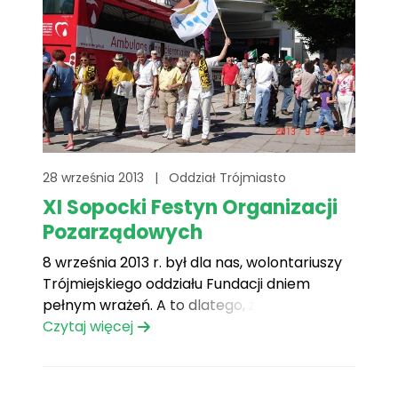
28 września 2013
|
Oddział Trójmiasto
XI Sopocki Festyn Organizacji
Pozarządowych
8 września 2013 r. był dla nas, wolontariuszy
Trójmiejskiego oddziału Fundacji dniem
pełnym wrażeń. A to dlatego, że wzięliśmy
udział w XI Sopockim Festynie Organizacji
Czytaj więcej
Pozarządowych. Naszym zadaniem bojowym
na tej imprezie było informowanie o fundacji,
rozdawanie ulotek, słodyczy oraz zbiórka