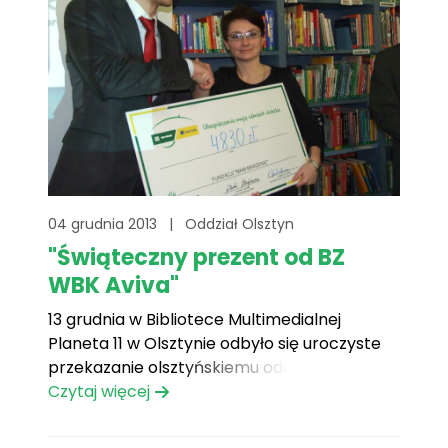
04 grudnia 2013
|
Oddział Olsztyn
"Świąteczny prezent od BZ
WBK Aviva"
13 grudnia w Bibliotece Multimedialnej
Planeta 11 w Olsztynie odbyło się uroczyste
przekazanie olsztyńskiemu oddziałowi
Fundacji Mam Marzenie czeku przez
Czytaj więcej
przedstawicieli Banku Zachodniego WBK S.A.
oraz firmy ubezpieczeniowej Aviva. Razem z