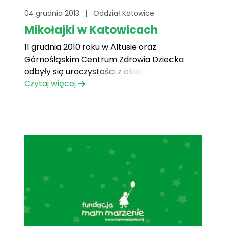
04 grudnia 2013
|
Oddział Katowice
Mikołajki w Katowicach
11 grudnia 2010 roku w Altusie oraz
Górnośląskim Centrum Zdrowia Dziecka
odbyły się uroczystości z okazji Mikołajek.
Sobotni poranek 11 grudnia nie był zwykłym
Czytaj więcej
dniem, śnieg sypał bardzo mocno. Śnieżna
pogoda nie zniechęciła jednak wolontariuszy
Fundacja Mam Marzenie, dla których ten
dzień zapowiadał się bardzo pracowicie. Od
godziny 11[...]