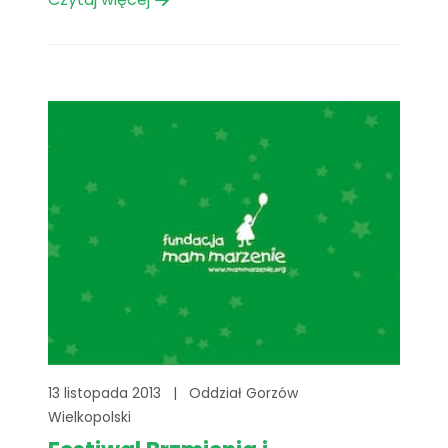
one przedstawicieli wielu firm wrocławskich
reprezentujących różne branże zawodowe.
Podczas warsztatów uczestnicy mieli
również okazję zapoznać się z działalnością
Fundacji Mam Marzenie, a zwłaszcza[...]
13 listopada 2013
|
Oddział Gorzów
Wielkopolski