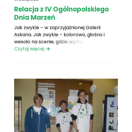
Relacja z IV Ogólnopolskiego
Dnia Marzeń
Jak zwykle – w zaprzyjaźnionej Galerii
Askana. Jak zwykle – kolorowo, głośno i
wesoło na scenie, gdzie występowali młodzi
artyści i odbywały się konkursy z nagrodami.
Czytaj więcej