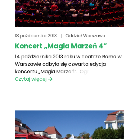
18 października 2013
|
Oddział Warszawa
Koncert „Magia Marzeń 4”
14 października 2013 roku w Teatrze Roma w
Warszawie odbyła się czwarta edycja
koncertu „Magia Marzeń”. Ogromna sala
teatru została „wypełniona po brzegi”
Czytaj więcej
przybyłymi gośćmi.