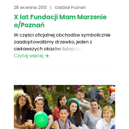
28 września 2013
|
Oddział Poznań
X lat Fundacji Mam Marzenie
o/Poznań
W części oficjalnej obchodów symbolicznie
zaadoptowaliśmy drzewko, jeden z
ciekawszych okazów tutejszego ogrodu,
które nazwaliśmy „drzewkiem marzeń”.
Czytaj więcej
Tabliczka z odpowiednim napisem wkopana
przez wolontariuszy będzie upamiętniać to
wydarzenie.