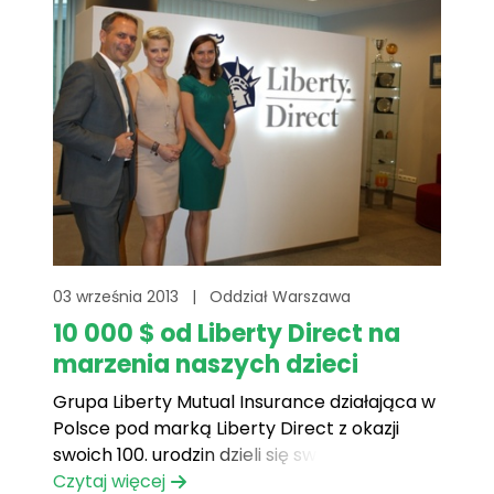
03 września 2013
|
Oddział Warszawa
10 000 $ od Liberty Direct na
marzenia naszych dzieci
Grupa Liberty Mutual Insurance działająca w
Polsce pod marką Liberty Direct z okazji
swoich 100. urodzin dzieli się swoim
szczęściem z Marzycielami warszawskiego
Czytaj więcej