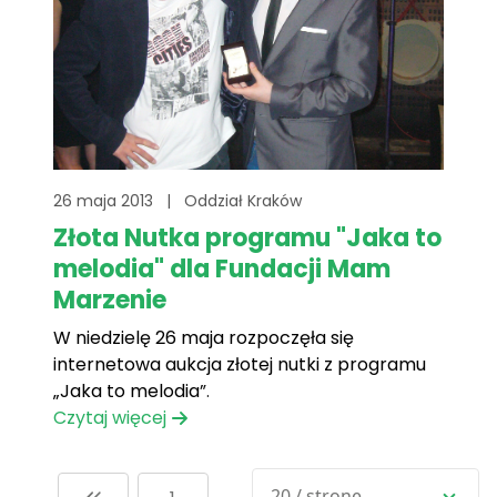
26 maja 2013
|
Oddział Kraków
Złota Nutka programu "Jaka to
melodia" dla Fundacji Mam
Marzenie
W niedzielę 26 maja rozpoczęła się
internetowa aukcja złotej nutki z programu
„Jaka to melodia”.
Czytaj więcej
20 / stronę