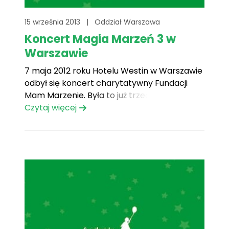
15 września 2013
|
Oddział Warszawa
Koncert Magia Marzeń 3 w
Warszawie
7 maja 2012 roku Hotelu Westin w Warszawie
odbył się koncert charytatywny Fundacji
Mam Marzenie. Była to już trzecia z edycji
koncertów Magia Marzeń. Koncert Magia
Czytaj więcej
Marzeń jest realizacją pragnienia jednego z
podopiecznych Fundacji, Mateusza.
Chłopiec, zakochany w muzyce, chciał
związać z nią swoją przyszłość. Marzył o
pozostawieniu innym[...]