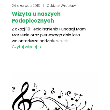
24 czerwca 2013
|
Oddział Wrocław
Wizyta u naszych
Podopiecznych
Z okazji 10-lecia istnienia Fundacji Mam
Marzenie oraz pierwszego dnia lata,
wolontariusze oddziału wrocławskiego
postanowili odwiedzić wszystkie dzieci i
Czytaj więcej
rodziców przebywających aktualnie w
Klinice. Nie zabrakło również atrakcji
przygotowanych przez wolontariuszy z
Berek.pl, którzy wspierają nas już od wielu lat
i Pani Agaty Szydłowskiej, która jest nie tylko
Sponsorką[...]