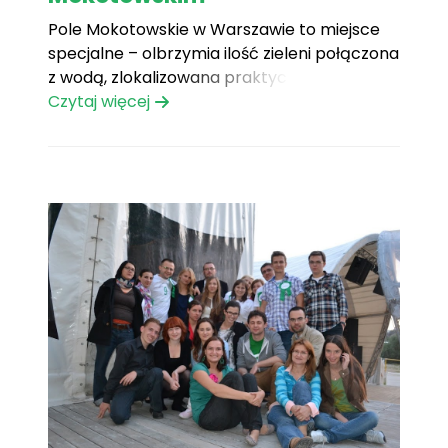
Pole Mokotowskie w Warszawie to miejsce
specjalne – olbrzymia ilość zieleni połączona
z wodą, zlokalizowana praktycznie w
centrum blokowisk, przyciąga jak magnes
Czytaj więcej
tłumy warszawiaków.