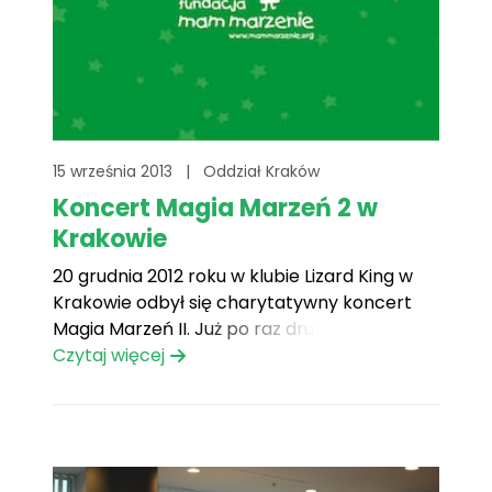
15 września 2013
|
Oddział Kraków
Koncert Magia Marzeń 2 w
Krakowie
20 grudnia 2012 roku w klubie Lizard King w
Krakowie odbył się charytatywny koncert
Magia Marzeń II. Już po raz drugi Fundacja
Mam Marzenie przeniosła krakowską
Czytaj więcej
publiczność w świat magii spełnionych
marzeń. Koncert rozpoczął się prezentacją
zdjęć spełnionych marzeń – można było
dostrzec dziecięcą radość i nadzieję
płynącą z[...]