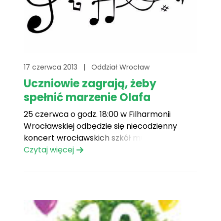
17 czerwca 2013
|
Oddział Wrocław
Uczniowie zagrają, żeby
spełnić marzenie Olafa
25 czerwca o godz. 18:00 w Filharmonii
Wrocławskiej odbędzie się niecodzienny
koncert wrocławskich szkół muzycznych
połączony z wystawą prac malarskich.
Czytaj więcej
Podczas imprezy przeprowadzona zostanie
zbiórka pieniędzy, które pomogą w realizacji
marzenia jednego z Podopiecznych Fundacji
Mam Marzenie. Uczniowie z wrocławskich
szkół muzycznych zagrają dla trzyletniego
Olafa. Chłopiec jest Podopiecznym[...]