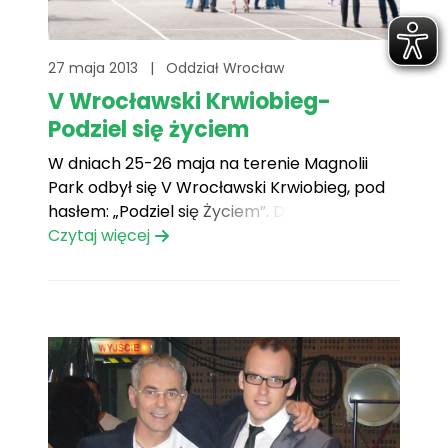
27 maja 2013
|
Oddział Wrocław
V Wrocławski Krwiobieg-
Podziel się życiem
W dniach 25-26 maja na terenie Magnolii
Park odbył się V Wrocławski Krwiobieg, pod
hasłem: „Podziel się Życiem”. Dziękujemy
wszystkim krwiodawcom za bardzo wysoką
Czytaj więcej
frekwencję, a organizatorom za możliwość
przeprowadzenia zbiórki krwi. Podczas
dwudniowej akcji krew oddało 185 osób i tym
samym zebraliśmy 83,25 litry krwi!
Dziękujemy serdecznie![...]