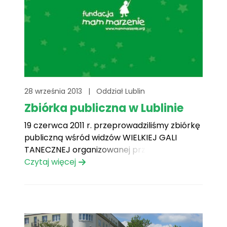
28 września 2013
|
Oddział Lublin
Zbiórka publiczna w Lublinie
19 czerwca 2011 r. przeprowadziliśmy zbiórkę
publiczną wśród widzów WIELKIEJ GALI
TANECZNEJ organizowanej przez Dyrekcję,
dzieci i młodzież Spółdzielni Mieszkaniowej
Czytaj więcej
Dzielnicowego Domu Kultury „Czechów” w
Lublinie. Celem zbiórki publicznej było
spełnienie marzenia czteroletniego Bartusia.
Podczas akcji zebrano 1332,31 zł i 2 dolary
amerykańskie, co w sumie dało kwotę