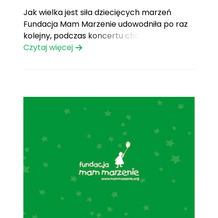
Jak wielka jest siła dziecięcych marzeń
Fundacja Mam Marzenie udowodniła po raz
kolejny, podczas koncertu charytatywnego
„Magia Marzeń”, który odbył się 26 kwietnia
Czytaj więcej
2012 roku w klubie Lizard King w Krakowie.
Koncert był kontynuacją inicjatywy
warszawskiego oddziału, który w 2010 roku
po raz pierwszy zorganizował „Magię
Marzeń”. Pomysł na[...]