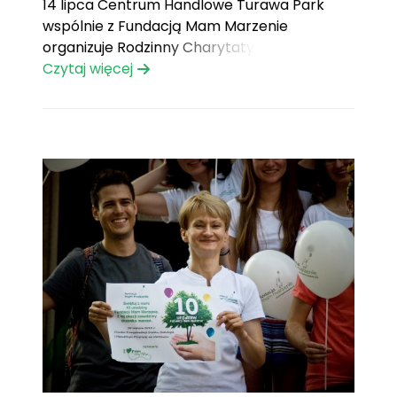
14 lipca Centrum Handlowe Turawa Park
wspólnie z Fundacją Mam Marzenie
organizuje Rodzinny Charytatywny Rajd
Rowerowy, aby pomóc spełnić marzenie
Czytaj więcej
jednego z podopiecznych Fundacji – Piotrka.