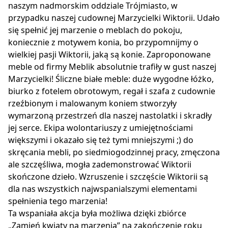
naszym nadmorskim oddziale Trójmiasto, w
przypadku naszej cudownej Marzycielki Wiktorii. Udało
się spełnić jej marzenie o meblach do pokoju,
koniecznie z motywem konia, bo przypomnijmy o
wielkiej pasji Wiktorii, jaką są konie. Zaproponowane
meble od firmy Meblik absolutnie trafiły w gust naszej
Marzycielki! Śliczne białe meble: duże wygodne łóżko,
biurko z fotelem obrotowym, regał i szafa z cudownie
rzeźbionym i malowanym koniem stworzyły
wymarzoną przestrzeń dla naszej nastolatki i skradły
jej serce. Ekipa wolontariuszy z umiejętnościami
większymi i okazało się też tymi mniejszymi ;) do
skręcania mebli, po siedmiogodzinnej pracy, zmęczona
ale szczęśliwa, mogła zademonstrować Wiktorii
skończone dzieło. Wzruszenie i szczęście Wiktorii są
dla nas wszystkich najwspanialszymi elementami
spełnienia tego marzenia!
Ta wspaniała akcja była możliwa dzięki zbiórce
„Zamień kwiaty na marzenia” na zakończenie roku