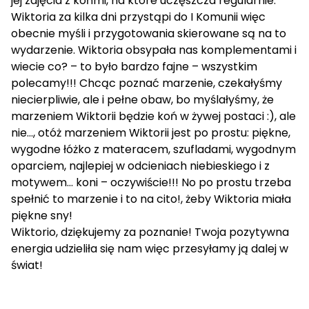
jej zajęcia z końmi, na które uczęszcza regularnie.
Wiktoria za kilka dni przystąpi do I Komunii więc
obecnie myśli i przygotowania skierowane są na to
wydarzenie. Wiktoria obsypała nas komplementami i
wiecie co? – to było bardzo fajne – wszystkim
polecamy!!! Chcąc poznać marzenie, czekałyśmy
niecierpliwie, ale i pełne obaw, bo myślałyśmy, że
marzeniem Wiktorii będzie koń w żywej postaci :), ale
nie…, otóż marzeniem Wiktorii jest po prostu: piękne,
wygodne łóżko z materacem, szufladami, wygodnym
oparciem, najlepiej w odcieniach niebieskiego i z
motywem… koni – oczywiście!!! No po prostu trzeba
spełnić to marzenie i to na cito!, żeby Wiktoria miała
piękne sny!
Wiktorio, dziękujemy za poznanie! Twoja pozytywna
energia udzieliła się nam więc przesyłamy ją dalej w
świat!