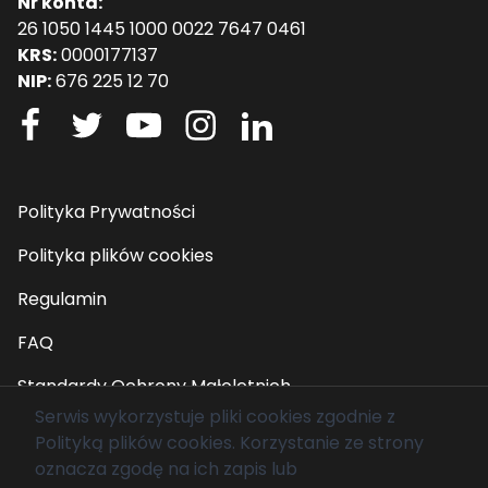
Nr konta:
26 1050 1445 1000 0022 7647 0461
KRS:
0000177137
NIP:
676 225 12 70
Polityka Prywatności
Polityka plików cookies
Regulamin
FAQ
Standardy Ochrony Małoletnich
Serwis wykorzystuje pliki cookies zgodnie z
Polityką plików cookies
. Korzystanie ze strony
© 2026 Fundacja Mam Marzenie. Wszelkie prawa
oznacza zgodę na ich zapis lub
zastrzeżone.