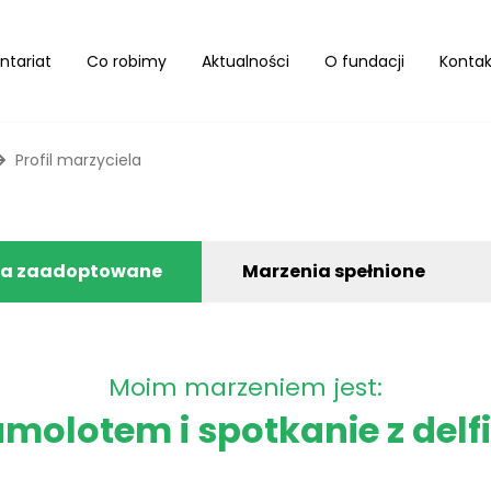
ntariat
Co robimy
Aktualności
O fundacji
Kontak
Profil marzyciela
ia zaadoptowane
Marzenia spełnione
Moim marzeniem jest:
amolotem i spotkanie z del