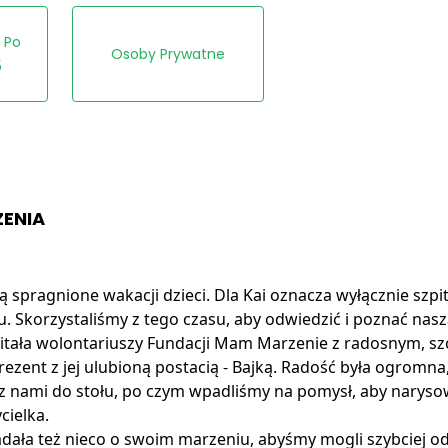
e Po
Osoby Prywatne
5
ZENIA
ją spragnione wakacji dzieci. Dla Kai oznacza wyłącznie szpi
. Skorzystaliśmy z tego czasu, aby odwiedzić i poznać na
witała wolontariuszy Fundacji Mam Marzenie z radosnym, s
ezent z jej ulubioną postacią - Bajką. Radość była ogromn
dła z nami do stołu, po czym wpadliśmy na pomysł, aby narys
cielka.
dała też nieco o swoim marzeniu, abyśmy mogli szybciej 