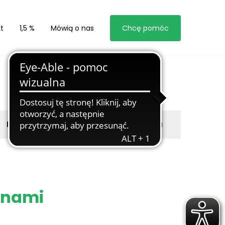
t
1,5 %
Mówią o nas
Chcę pomóc
Byli z nami
Zgłoś marzyciela
finami