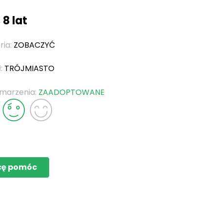
 8 lat
ria:
ZOBACZYĆ
ł:
TRÓJMIASTO
 marzenia:
ZAADOPTOWANE
cę pomóc