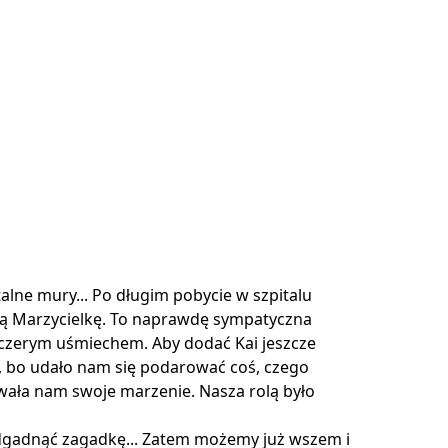
talne mury... Po długim pobycie w szpitalu
szą Marzycielkę. To naprawdę sympatyczna
zczerym uśmiechem. Aby dodać Kai jeszcze
a, bo udało nam się podarować coś, czego
owała nam swoje marzenie. Nasza rolą było
odgadnąć zagadkę... Zatem możemy już wszem i