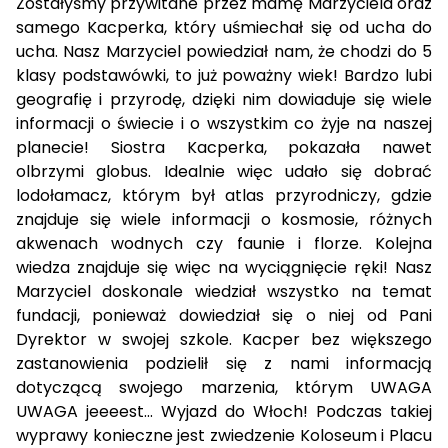
Zostałyśmy przywitane przez mamę Marzyciela oraz
samego Kacperka, który uśmiechał się od ucha do
ucha. Nasz Marzyciel powiedział nam, że chodzi do 5
klasy podstawówki, to już poważny wiek! Bardzo lubi
geografię i przyrodę, dzięki nim dowiaduje się wiele
informacji o świecie i o wszystkim co żyje na naszej
planecie! Siostra Kacperka, pokazała nawet
olbrzymi globus. Idealnie więc udało się dobrać
lodołamacz, którym był atlas przyrodniczy, gdzie
znajduje się wiele informacji o kosmosie, różnych
akwenach wodnych czy faunie i florze. Kolejna
wiedza znajduje się więc na wyciągnięcie ręki! Nasz
Marzyciel doskonale wiedział wszystko na temat
fundacji, ponieważ dowiedział się o niej od Pani
Dyrektor w swojej szkole. Kacper bez większego
zastanowienia podzielił się z nami informacją
dotyczącą swojego marzenia, którym UWAGA
UWAGA jeeeest... Wyjazd do Włoch! Podczas takiej
wyprawy konieczne jest zwiedzenie Koloseum i Placu