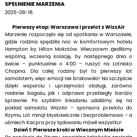
SPEŁNIENIE MARZENIA
2025-06-18
Pierwszy etap: Warszawa i przelot z WizzAir
Marzenie rozpoczęło się od spotkania w Warszawie,
gdzie rodzina spędziła noc w komfortowym hotelu
Hampton by Hilton Mokotów. Wieczorem zjedliśmy
wspólną, wczesną kolację, by następnego dnia o
świcie – punktualnie o 4:00 – ruszyć na Lotnisko
Chopina. Dla całej rodziny był to pierwszy lot
samolotem, więc emocji nie brakowało! Na szczęście
dzięki wsparciu i uprzejmości obsługi, zarówno
nadanie bagażu, jak i odprawa przebiegły bardzo
sprawnie. Po szybkim śniadaniu udaliśmy się na
pokład samolotu WizzAir – sponsora przelotu do
Rzymu. Lot minął błyskawicznie i bezproblemowo – a
uśmiech Kacpra przy lądowaniu mówił wszystko!
Dzień 1: Pierwsze kroki w Wiecznym Mieście