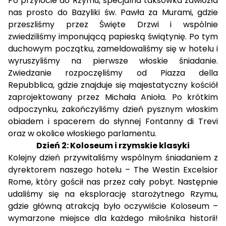
Po przylocie do Rzymu, specjalna taksówka zawiozła
nas prosto do Bazyliki św. Pawła za Murami, gdzie
przeszliśmy przez Święte Drzwi i wspólnie
zwiedziliśmy imponującą papieską świątynię. Po tym
duchowym początku, zameldowaliśmy się w hotelu i
wyruszyliśmy na pierwsze włoskie śniadanie.
Zwiedzanie rozpoczęliśmy od Piazza della
Repubblica, gdzie znajduje się majestatyczny kościół
zaprojektowany przez Michała Anioła. Po krótkim
odpoczynku, zakończyliśmy dzień pysznym włoskim
obiadem i spacerem do słynnej Fontanny di Trevi
oraz w okolice włoskiego parlamentu.
Dzień 2: Koloseum i rzymskie klasyki
Kolejny dzień przywitaliśmy wspólnym śniadaniem z
dyrektorem naszego hotelu – The Westin Excelsior
Rome, który gościł nas przez cały pobyt. Następnie
udaliśmy się na eksplorację starożytnego Rzymu,
gdzie główną atrakcją było oczywiście Koloseum –
wymarzone miejsce dla każdego miłośnika historii!