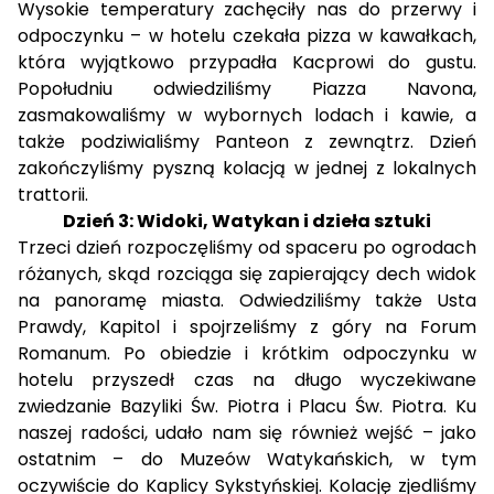
Wysokie temperatury zachęciły nas do przerwy i
odpoczynku – w hotelu czekała pizza w kawałkach,
która wyjątkowo przypadła Kacprowi do gustu.
Popołudniu odwiedziliśmy Piazza Navona,
zasmakowaliśmy w wybornych lodach i kawie, a
także podziwialiśmy Panteon z zewnątrz. Dzień
zakończyliśmy pyszną kolacją w jednej z lokalnych
trattorii.
Dzień 3: Widoki, Watykan i dzieła sztuki
Trzeci dzień rozpoczęliśmy od spaceru po ogrodach
różanych, skąd rozciąga się zapierający dech widok
na panoramę miasta. Odwiedziliśmy także Usta
Prawdy, Kapitol i spojrzeliśmy z góry na Forum
Romanum. Po obiedzie i krótkim odpoczynku w
hotelu przyszedł czas na długo wyczekiwane
zwiedzanie Bazyliki Św. Piotra i Placu Św. Piotra. Ku
naszej radości, udało nam się również wejść – jako
ostatnim – do Muzeów Watykańskich, w tym
oczywiście do Kaplicy Sykstyńskiej. Kolację zjedliśmy