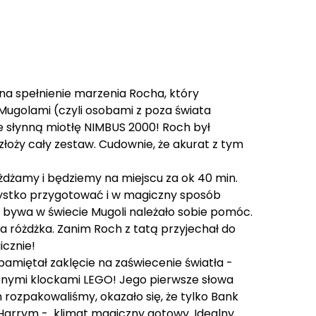
 na spełnienie marzenia Rocha, który
Mugolami (czyli osobami z poza świata
ie słynną miotłę NIMBUS 2000! Roch był
łoży cały zestaw. Cudownie, że akurat z tym
żdżamy i będziemy na miejscu za ok 40 min.
zystko przygotować i w magiczny sposób
 to bywa w świecie Mugoli należało sobie pomóc.
a różdżka. Zanim Roch z tatą przyjechał do
icznie!
 pamiętał zaklęcie na zaświecenie światła -
zonymi klockami LEGO! Jego pierwsze słowa
 rozpakowaliśmy, okazało się, że tylko Bank
z Harrym - klimat magiczny gotowy. Idealny