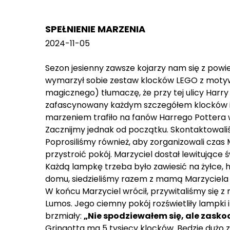
SPEŁNIENIE MARZENIA
2024-11-05
Sezon jesienny zawsze kojarzy nam się z powi
wymarzył sobie zestaw klocków LEGO z motywem
magicznego) tłumaczę, że przy tej ulicy Harr
zafascynowany każdym szczegółem klocków i ba
marzeniem trafiło na fanów Harrego Pottera 
Zacznijmy jednak od początku. Skontaktowaliś
Poprosiliśmy również, aby zorganizowali cza
przystroić pokój. Marzyciel dostał lewitujące 
Każdą lampkę trzeba było zawiesić na żyłce, h
domu, siedzieliśmy razem z mamą Marzyciela i
W końcu Marzyciel wrócił, przywitaliśmy się z
Lumos. Jego ciemny pokój rozświetliły lampki
brzmiały:
„Nie spodziewałem się, ale zasko
Gringotta ma 5 tysięcy klocków. Będzie dużo 