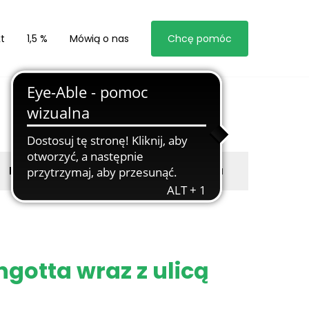
t
1,5 %
Mówią o nas
Chcę pomóc
Byli z nami
Zgłoś marzyciela
gotta wraz z ulicą