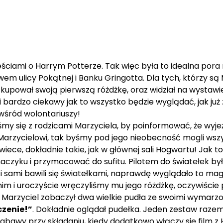
eściami o Harrym Potterze. Tak więc była to idealna pora
 ulicy Pokątnej i Banku Gringotta. Dla tych, którzy są 
y kupował swoją pierwszą różdżkę, oraz widział na wystaw
rdzo ciekawy jak to wszystko będzie wyglądać, jak już z
wśród wolontariuszy!
my się z rodzicami Marzyciela, by poinformować, że wyje
s Marzycielowi, tak byśmy pod jego nieobecność mogli ws
świece, dokładnie takie, jak w głównej sali Hogwartu! Jak
aczyku i przymocować do sufitu. Pilotem do światełek był
 sami bawili się światełkami, naprawdę wyglądało to mag
 nim i uroczyście wręczyliśmy mu jego różdżkę, oczywiście
 i Marzyciel zobaczył dwa wielkie pudła ze swoimi wymar
czenie!”
. Dokładnie oglądał pudełka. Jeden zestaw razem
zabawy przy składaniu, kiedy dodatkowo włączy się film 