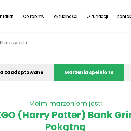
ntariat
Co robimy
Aktualności
O fundacji
Kontak
fil marzyciela
ia zaadoptowane
Marzenia spełnione
Moim marzeniem jest:
GO (Harry Potter) Bank Grin
Pokątną