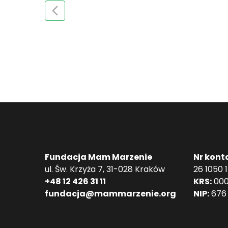
Fundacja Mam Marzenie
Nr kont
ul. Św. Krzyża 7, 31-028 Kraków
26 1050 
+48 12 426 31 11
KRS:
000
fundacja@mammarzenie.org
NIP:
676 