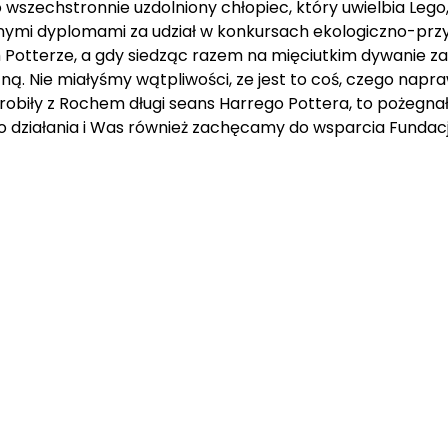
wszechstronnie uzdolniony chłopiec, który uwielbia Lego,
cznymi dyplomami za udział w konkursach ekologiczno-prz
ym Potterze, a gdy siedząc razem na mięciutkim dywanie z
ną. Nie miałyśmy wątpliwości, ze jest to coś, czego napr
zrobiły z Rochem długi seans Harrego Pottera, to pożegn
 działania i Was również zachęcamy do wsparcia Fundac