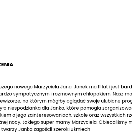
ZENIA
zego nowego Marzyciela Jana. Janek ma 11 lat i jest 
 bardzo sympatycznym i rozmownym chłopakiem. Nasz mar
elewizorze, na którym mógłby oglądać swoje ulubione progr
było niespodzianka dla Janka, które pomogła zorganiz
em o jego zainteresowaniach, szkole oraz wszystkich rze
nej nocy, takiego super mamy Marzyciela. Obiecaliśmy mu
 twarzy Janka zagościł szeroki uśmiech