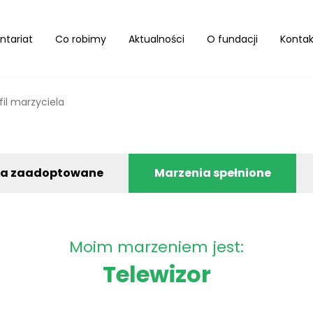
ntariat
Co robimy
Aktualności
O fundacji
Kontak
fil marzyciela
ia zaadoptowane
Marzenia spełnione
Moim marzeniem jest:
Telewizor