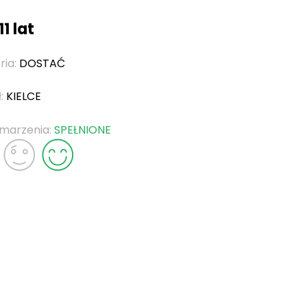
11 lat
ria:
DOSTAĆ
ł:
KIELCE
 marzenia:
SPEŁNIONE