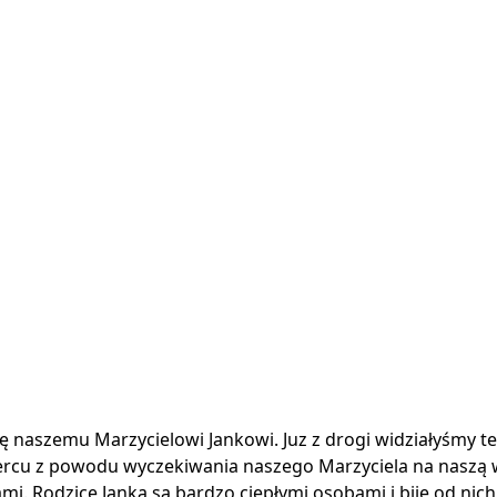
 naszemu Marzycielowi Jankowi. Juz z drogi widziałyśmy te
ercu z powodu wyczekiwania naszego Marzyciela na naszą w
i. Rodzice Janka są bardzo ciepłymi osobami i bije od nich 