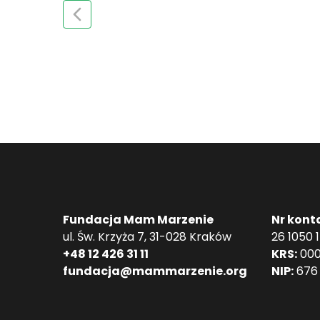
Fundacja Mam Marzenie
Nr kont
ul. Św. Krzyża 7, 31-028 Kraków
26 1050 
+48 12 426 31 11
KRS:
000
fundacja@mammarzenie.org
NIP:
676 