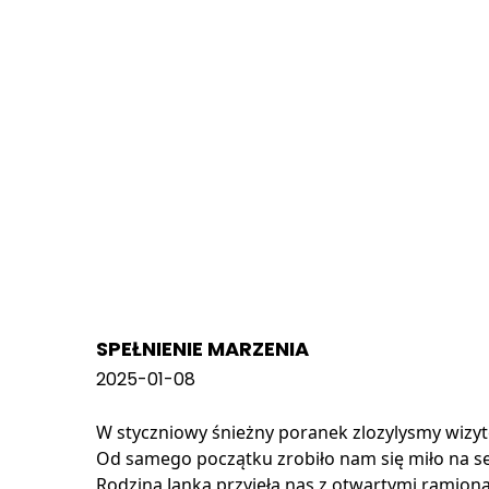
SPEŁNIENIE MARZENIA
2025-01-08
W styczniowy śnieżny poranek zlozylysmy wizytę
Od samego początku zrobiło nam się miło na s
Rodzina Janka przyjęła nas z otwartymi ramionam