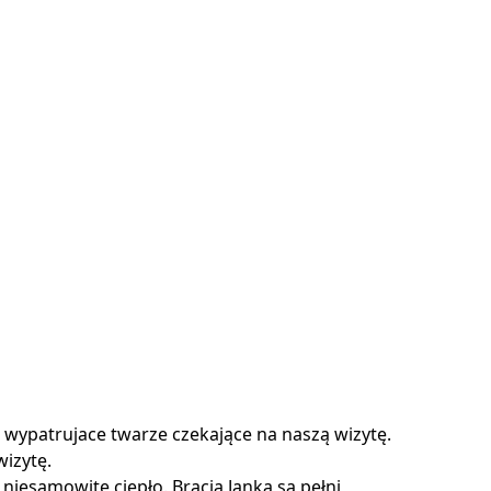
 wypatrujace twarze czekające na naszą wizytę.
izytę.
niesamowite ciepło. Bracia Janka są pełni