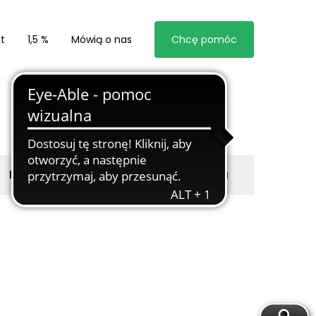
t
1,5 %
Mówią o nas
Chcę pomóc
Byli z nami
Zgłoś marzyciela