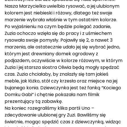
Nasza Marzycielka uwielbia rysować, a jej ulubionym
kolorem jest niebieski i różowy, dlatego też swoje
marzenie wybrała właśnie w tym ostatnim kolorze.
Po wyjaśnieniu na czym będzie polegać zadanie,
Zuzia ochoczo wzięła się do pracy i z uśmiechem
rysowała swoje pomysły. Pojawiły się 2, a nawet 3
marzenia, ale ostatecznie udało jej się wybrać jedno,
którym jest drewniany domek ogrodowy z
podjazdem, oczywiście w kolorze różowym, w którym
Zuzia i jej starsza siostra Oliwia będą mogły spędzać
czas. Zuzia chciałaby, by znalazły się tam jakieś
meble, jak łóżko, stół czy krzesła oraz miejsce na jej
bujanego konia. Dziewczynka jest też fanką “Kociego
Domku Gabi” i chętnie pokazała nam filmik
prezentujący tą zabawkę.
Na koniec rozegraliśmy klika partii Uno –
zdecydowanie ulubionej gry Zuzi. Bawiliśmy się
świetnie, mogąc spędzić czas z dziewczynką, widząc