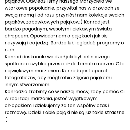
pająków. Odwiedziliśmy naszego Marzyciela we
wtorkowe popołudnie, przywitał nas w drzwiach ze
swoją mamą i od razu przyniósł nam kolekcje swoich
pająków, zabawkowych pająków;) Konrad jest
bardzo pogodnym, wesołym i ciekawym świata
chłopcem. Opowiadał nam o pająkach jak się
nazywają i co jedzą. Bardzo lubi oglądać programy o
nich.
Konrad doskonale wiedział jaki był cel naszego
spotkania i szybko przeszedł do tematu marzeń. Oto
największym marzeniem Konrada jest aparat
fotograficzny, aby mógł robić zdjęcia pająkom i
innym stworzeniom.
Konradzie zrobimy co w naszej mocy, żeby pomóc Ci
w realizacji marzenia, jesteś wyjątkowym
chłopakiem i dziękujemy za ten wspólny czas i
rozmowę. Dzięki Tobie pająki nie są już takie straszne
;)