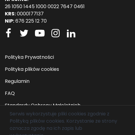
26 1050 1445 1000 0022 7647 0461
KRS:
0000177137
NIP:
676 225 12 70
Polityka Prywatności
Polityka plików cookies
Regulamin
FAQ
Standardy Ochrony Małoletnich
Serwis wykorzystuje pliki cookies zgodnie z
Polityką plików cookies
. Korzystanie ze strony
© 2026 Fundacja Mam Marzenie. Wszelkie prawa
oznacza zgodę na ich zapis lub
zastrzeżone.