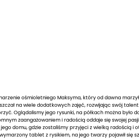
arzenie ośmioletniego Maksyma, który od dawna marzył o t
zczał na wiele dodatkowych zajęć, rozwijając swój talent
rzyć. Oglądalismy jego rysunki, na półkach można było do
nym zaangażowaniem i radością oddaje się swojej pasji
ego domu, gdzie zostaliśmy przyjęci z wielką radością i o
ymarzony tablet z rysikiem, na jego twarzy pojawił się 