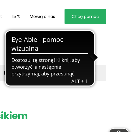
t
1,5 %
Mówią o nas
Chcę pomóc
Byli z nami
Zgłoś marzyciela
ysikiem