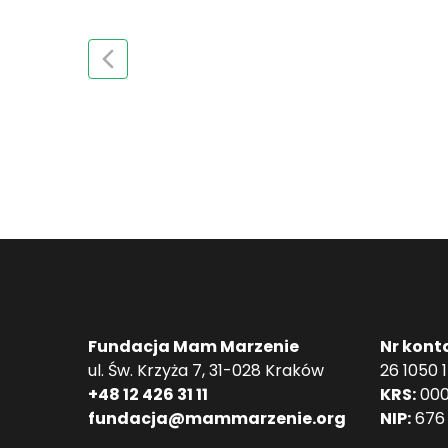
Fundacja Mam Marzenie
Nr kont
ul. Św. Krzyża 7, 31-028 Kraków
26 1050 
+48 12 426 31 11
KRS:
000
fundacja@mammarzenie.org
NIP:
676 