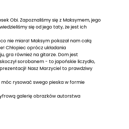
esek Obi. Zapoznaliśmy się z Maksymem, jego
zieliśmy się od jego taty, że jest ich
go co nie miara! Maksym pokazał nam całą
ie! Chłopiec oprócz układania
u, gra również na gitarze. Dom jest
askoczył sorobanem - to japońskie liczydło,
prezentacji! Nasz Marzyciel to prawdziwy
 by móc rysować swego pieska w formie
 cyfrową galerię obrazków autorstwa