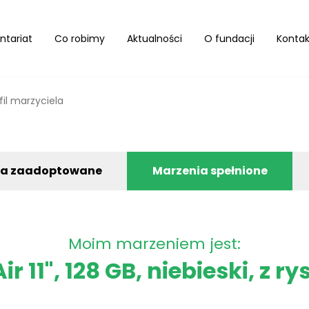
ntariat
Co robimy
Aktualności
O fundacji
Kontak
fil marzyciela
ia zaadoptowane
Marzenia spełnione
Moim marzeniem jest:
ir 11", 128 GB, niebieski, z r