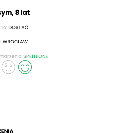
ym, 8 lat
ria:
DOSTAĆ
ł:
WROCŁAW
 marzenia:
SPEŁNIONE
ZENIA