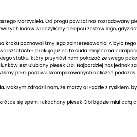
szego Marzyciela. Od progu powitał nas rozradowany pi
szych lodów wręczyliśmy chłopcu zestaw lego, gdyż dowied
k po kroku poznawaliśmy jego zainteresowania. A było te
 warsztatach - brakuje już na te cuda miejsca na parapec
kiego statku, który przyniósł nam pokazać ze swego pokoj
lunków jest ulubiony piesek Obi. Najbardziej nas jednak z
Byliśmy pełni podziwu skomplikowanych obliczeń podczas 
a. Maksym zdradził nam, że marzy o iPadzie z rysikiem,
rótce się spełni i ukochany piesek Obi będzie miał całą