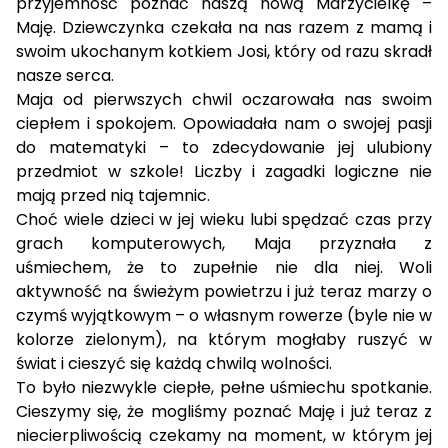
przyjemność poznać naszą nową Marzycielkę –
Maję. Dziewczynka czekała na nas razem z mamą i
swoim ukochanym kotkiem Josi, który od razu skradł
nasze serca.
Maja od pierwszych chwil oczarowała nas swoim
ciepłem i spokojem. Opowiadała nam o swojej pasji
do matematyki – to zdecydowanie jej ulubiony
przedmiot w szkole! Liczby i zagadki logiczne nie
mają przed nią tajemnic.
Choć wiele dzieci w jej wieku lubi spędzać czas przy
grach komputerowych, Maja przyznała z
uśmiechem, że to zupełnie nie dla niej. Woli
aktywność na świeżym powietrzu i już teraz marzy o
czymś wyjątkowym – o własnym rowerze (byle nie w
kolorze zielonym), na którym mogłaby ruszyć w
świat i cieszyć się każdą chwilą wolności.
To było niezwykle ciepłe, pełne uśmiechu spotkanie.
Cieszymy się, że mogliśmy poznać Maję i już teraz z
niecierpliwością czekamy na moment, w którym jej