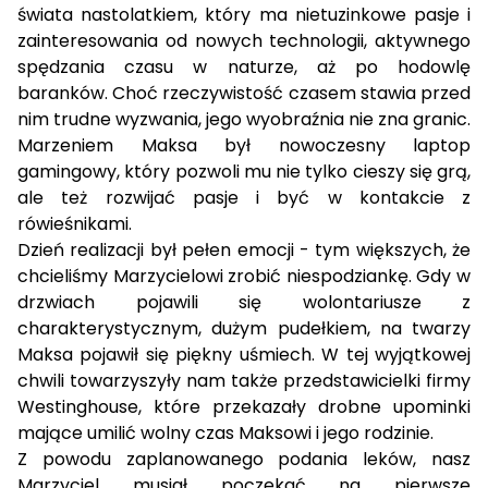
świata nastolatkiem, który ma nietuzinkowe pasje i
zainteresowania od nowych technologii, aktywnego
spędzania czasu w naturze, aż po hodowlę
baranków. Choć rzeczywistość czasem stawia przed
nim trudne wyzwania, jego wyobraźnia nie zna granic.
Marzeniem Maksa był nowoczesny laptop
gamingowy, który pozwoli mu nie tylko cieszy się grą,
ale też rozwijać pasje i być w kontakcie z
rówieśnikami.
Dzień realizacji był pełen emocji - tym większych, że
chcieliśmy Marzycielowi zrobić niespodziankę. Gdy w
drzwiach pojawili się wolontariusze z
charakterystycznym, dużym pudełkiem, na twarzy
Maksa pojawił się piękny uśmiech. W tej wyjątkowej
chwili towarzyszyły nam także przedstawicielki firmy
Westinghouse, które przekazały drobne upominki
mające umilić wolny czas Maksowi i jego rodzinie.
Z powodu zaplanowanego podania leków, nasz
Marzyciel musiał poczekać na pierwsze